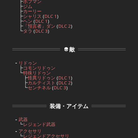
┣
ホフマン
┣
ジム
┣
カーリー
┣
シャリス
(
DLC 1
)
┣
ヘン
(
DLC 1
)
┣
「預言者」ダン
(
DLC 2
)
┗
タラ
(
DLC 3
)
敵
リドゥン
┣
コモンリドゥン
┗
特殊リドゥン
┣
怪異リドゥン
(
DLC 1
)
┣
カルティスト
(
DLC 2
)
┗
センチネル
(
DLC 3
)
装備・アイテム
武器
┗
レジェンド武器
アクセサリ
┗
レジェンドアクセサリ