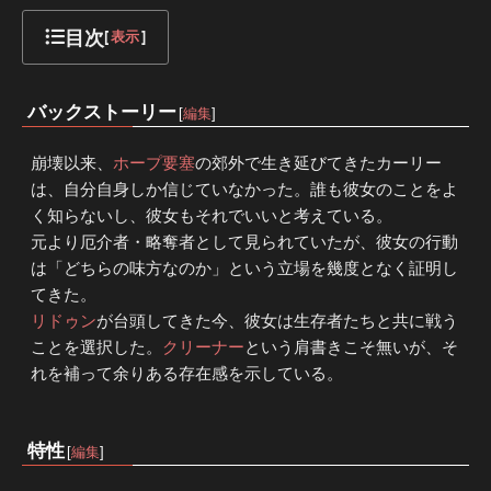
目次
[
表示
]
バックストーリー
[
編集
]
崩壊以来、
ホープ要塞
の郊外で生き延びてきたカーリー
は、自分自身しか信じていなかった。誰も彼女のことをよ
く知らないし、彼女もそれでいいと考えている。
元より厄介者・略奪者として見られていたが、彼女の行動
は「どちらの味方なのか」という立場を幾度となく証明し
てきた。
リドゥン
が台頭してきた今、彼女は生存者たちと共に戦う
ことを選択した。
クリーナー
という肩書きこそ無いが、そ
れを補って余りある存在感を示している。
特性
[
編集
]