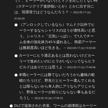
で）、ヒーラーがいないけどドクを出したくない時
（ステージクリア進捗狙いとか）とかに出す分に
は、現環境ではどうなんだろう？ --
2022-05-17 (火)
01:05:59
（アンロックしているなら）マムドク以外でヒ
ーラーするならシャリスのほうが適性高いと思
う。シャリス＋「元気いっぱい」で1人でチー
ム全体の強化体力45％盛れるし、簡易アーマー
は難易度高いほど生きる。 --
2022-05-17 (火) 15:03:40
カーリーにヒラ適正あるとは思わないけどカー
リーで進めたいのにヒラがいないってならヒラ
ビルドはありだとは思うよ --
2022-05-17 (火) 17:44:58
本職ヒーラーには勝てないだろうから趣味の範
疇だろうけど、野良だとヒーラー選んでくれる
とは限らないから本人的にアリならアリじゃな
い、野良ヒーラーが頼りにならない事もあるだ
ろうし --
2022-05-19 (木) 17:58:16
DLCで追加された衣装、ワームの崩壊前はカーリー