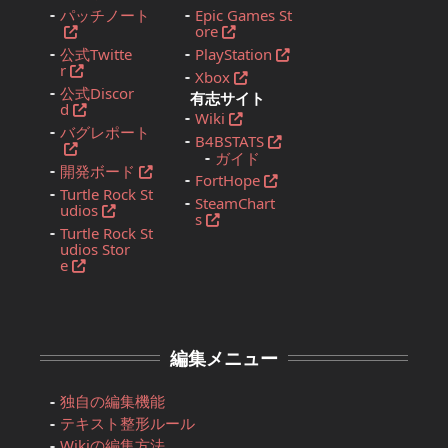
パッチノート
Epic Games St
ore
公式Twitte
PlayStation
r
Xbox
公式Discor
有志サイト
d
Wiki
バグレポート
B4BSTATS
ガイド
開発ボード
FortHope
Turtle Rock St
SteamChart
udios
s
Turtle Rock St
udios Stor
e
編集メニュー
独自の編集機能
テキスト整形ルール
Wikiの編集方法