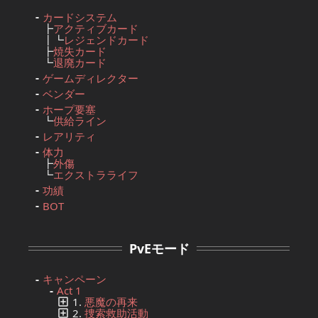
カードシステム
┣
アクティブカード
┃┗
レジェンドカード
┣
焼失カード
┗
退廃カード
ゲームディレクター
ベンダー
ホープ要塞
┗
供給ライン
レアリティ
体力
┣
外傷
┗
エクストラライフ
功績
BOT
PvEモード
キャンペーン
Act 1
1.
悪魔の再来
2.
捜索救助活動