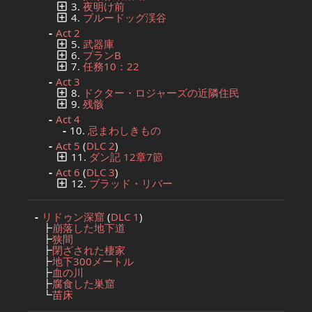
3.
夜明け前
4.
ブルードッグ渓谷
Act 2
5.
武器庫
6.
プランB
7.
任務10：22
Act 3
8.
ドクター・ロジャーズの近隣住民
9.
残骸
Act 4
10.
忌まわしきもの
Act 5
(
DLC 2
)
11.
ダン記 12章7節
Act 6
(
DLC 3
)
12.
ブラッド・リバー
リドゥン深窟
(
DLC 1
)
┣
崩落した地下道
┣
狭間
┣
閉ざされた棲家
┣
地下300メートル
┣
血の川
┣
腐食した巣窟
┗
苗床