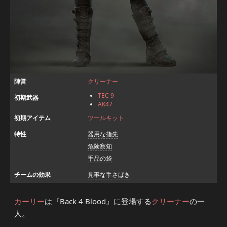
陣営
クリーナー
TEC 9
初期武器
AK47
初期アイテム
ツールキット
特性
器用な指先
危険察知
手品の袋
チームの効果
見事な手さばき
カーリー
は『Back 4 Blood』に登場する
クリーナー
の一
人。