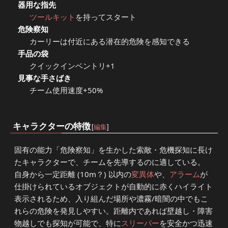
器用な指先
ツールキット
を持ってスタート
危険察知
カーリーは付近にある潜在的危険を感知できる
手品の袋
クイックインベントリ+1
見事な手さばき
チーム使用速度+50%
キャラクターの特徴
[
編集
]
固有の能力「危険察知」を生かした索敵・危機探知に長け
たキャラクターで、チームを先導するのに適している。
自身から一定距離 (10m？) 以内の
変異体
や、
アラーム
が
仕掛けられているオブジェクトが自動的に赤くハイライト
表示されるため、入り組んだ場所や濃霧/暗闇の中でもこ
れらの危険を発見しやすい。距離内であれば壁越し・障害
物越しでも探知が可能で、特に
スリーパー
を安全かつ迅速