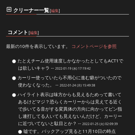
クリーナー一覧
[
編集
]
コメント
[
編集
]
最新の10件を表示しています。
コメントページを参照
たとえチーム使用速度しかなかったとしてもACT1で
は欲しいキャラ --
2022-01-19 (水) 17:19:42
カーリー使っていたら不用心に進む癖がついたので
使わなくなった。 --
2022-01-24 (月) 15:49:38
ハイライト表示は味方からも見えるためって書いて
あるけどマジ？恐らくカーリーからは見えてる近く
で歩いてる音がする変異体の方向に向かってピン指
し連打してる人いても見えないんだけど、カーリー
に近づいてないと駄目とか？ --
2022-01-25 (火) 02:09:39
嘘です。バックアップ見ると11月10日の時点