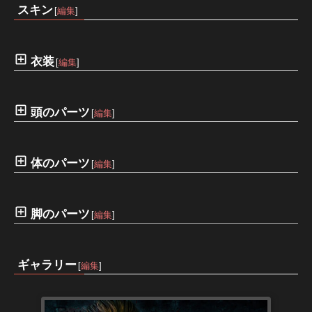
スキン
[
編集
]
衣装
[
編集
]
頭のパーツ
[
編集
]
体のパーツ
[
編集
]
脚のパーツ
[
編集
]
ギャラリー
[
編集
]