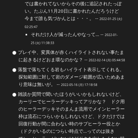
では書かれてないからその後に追記されたっぽ
い。たぶん11月20日に書かれたんだろうけど
今まで誰も気づかんとは・・・。 --
2022-01-25 (火)
02:25:47
それだけ人が減ったんやなって… --
2022-01-
25 (火) 11:38:33
プレイ中、変異体が赤くハイライトされない事たま
に起きるけどおま環なのかな？ --
2022-02-14 (月) 05:44:58
落盤で落ちてくる岩もハイライト表示してくれる。
探知範囲に対して岩のダメージ範囲が広いためあま
り意味は無いが。 --
2022-05-16 (月) 17:18:58
雑談か質問で聞いたほうがいいかもしれないけど、
カーリーでヒーラーデッキってアリかな？ ドク用
のヒーラーデッキそのまんま流用でメインヒーラー
枠は流石につらいかもしれないけど、ドクだけでは
回復行動が間に合わない時のサブヒーラー役とか
（ドクがいるのにつらい時点で…ってのは抜き