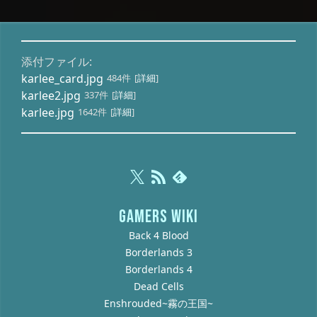
添付ファイル:
karlee_card.jpg
484件
[
詳細
]
karlee2.jpg
337件
[
詳細
]
karlee.jpg
1642件
[
詳細
]
GAMERS WIKI
Back 4 Blood
Borderlands 3
Borderlands 4
Dead Cells
Enshrouded~霧の王国~