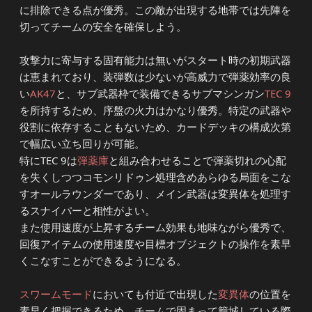
に排除できる点が優秀。この敵が出現する地帯では先陣を
切ってチームの安全を確保しよう。
攻撃力に寄与する固有能力は無いがスタート時の初期武器
は恵まれており、装弾数は少ないが高威力で弾薬効率の良
い
AK47
と、サブ武器枠で装備できるサブマシンガン
TEC 9
を所持するため、序盤の火力はかなり優秀。特定の武器や
役割に依存することもないため、カードデッキの構成次第
で幅広い立ち回りが可能。
特にTEC 9は
弾薬庫
と組み合わせることで弾薬切れの心配
を失くしつつコモンリドゥン処理含めあらゆる局面をこな
すオールラウンダーであり、メイン武器は変異体を処理す
るスナイパーと相性がよい。
また使用速度が上昇するチーム効果も地味ながら優秀で、
回復アイテムの使用速度や目標オブジェクトの操作を素早
くこなすことができるようになる。
スワームモード
においても付近で出現した
変異体
の位置を
素早く把握できるため、チームで固まって籠城している際