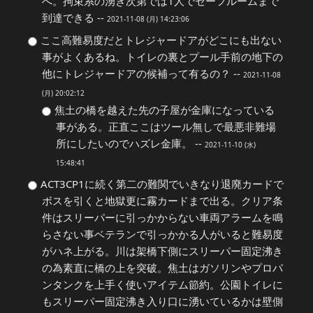
へ。拘束系の湧き次第では1人でセーフルームまで
到達できる --
2021-11-08 (月) 14:23:06
ここ高難易度だとトレジャードアがどこにも出ない
事がよくあるね。トイレの裏とプール手前の地下の
他にトレジャードアの候補って有るの？ --
2021-11-08
(月) 20:02:12
焦土の橋を越えた先の子屋が金庫になっている
事がある。正直ここはツール無しで最悪非難場
所にしたいのでハズレ金庫。 --
2021-11-10 (水)
15:48:41
ACT3CP1に続く第二の難関でいきなり退廃カードで
ボスを引くと地獄更に霧カードまで出る。クリア条
件はスリーパーに引っかからない車両アラームを鳴
らさない事ベテランで引っかかる人がいると難易度
がハネ上がる。川は架橋下側にスリーパー固定沸き
の為素直に橋の上を突破。焦土はガソリンやプロパ
ンタンクを上手く使いアイテム節約。公園トイレに
もスリーパー固定沸き入り口に湧いているかは壁側