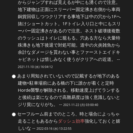
からジャンプすれば見えるが中にも湧くので注意。
地下建物は正面にスリーパー固定沸き右側から車両
銅貨回収しつつクリアする事地下は中の穴から1Fへ
抜けショートカット。1Fトイレ入り口と中にもスリ
ーパー固定沸きがあるので注意。ネスト破壊後複数
のラッシュはトイレに籠もる。穴ある方なら大量特
殊沸きも地下後退で対処可能。道中の火炎雑魚から
余計なダメージを貰わない事とファーストエイドキ
ャビネットは惜しみなく使うがクリアへの近道。 --
2021-11-10 (水) 16:04:12
あまり周知されていないので記載するが​地下のある
建物+駐車場前にある橋の下に誰かが着くと定時
Horde襲撃が解除される。移動速度上げてランする
と後続は楽になるので高難易度は強く意識しないと
ジリ貧になりがち。 --
2021-11-22 (月) 03:00:40
セーフルーム前までのところ、時と場合によっちゃ
走ることもあるから
ダッシュ効率
強化しておくと嬉
しいな --
2022-03-16 (水) 13:22:55