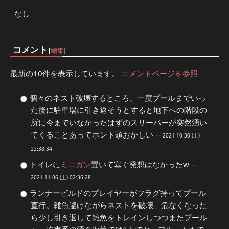
なし
コメント
[
編集
]
最新の10件を表示しています。
コメントページを参照
個々のネスト破壊するところ、一度プールまでいっ
た後に駐車場に引き返そうとすると地下への階段の
所に今までいなかったはずのスリーパーが突然湧い
てくることあってホント頭おかしい --
2021-10-30 (土)
22:38:34
トイレに
ミニガン
置いて塞ぐ発想はなかったw --
2021-11-06 (土) 02:36:28
ランナービルドのプレイヤーがフラグ持ってプール
直行。雑魚避けながらネストを破壊、危なくなった
ら少し引き返して雑魚をトレインしつつまたプール