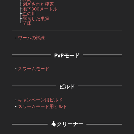
┣
閉ざされた棲家
┣
地下300メートル
┣
血の川
┣
腐食した巣窟
┗
苗床
ワームの試練
PvPモード
スワームモード
ビルド
キャンペーン用ビルド
スワームモード用ビルド
クリーナー