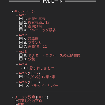
PvEモード
キャンペーン
Act 1
1.
悪魔の再来
2.
捜索救助活動
3.
夜明け前
4.
ブルードッグ渓谷
Act 2
5.
武器庫
6.
プランB
7.
任務10：22
Act 3
8.
ドクター・ロジャーズの近隣住民
9.
残骸
Act 4
10.
忌まわしきもの
Act 5
(
DLC 2
)
11.
ダン記 12章7節
Act 6
(
DLC 3
)
12.
ブラッド・リバー
リドゥン深窟
(
DLC 1
)
┣
崩落した地下道
┣
狭間