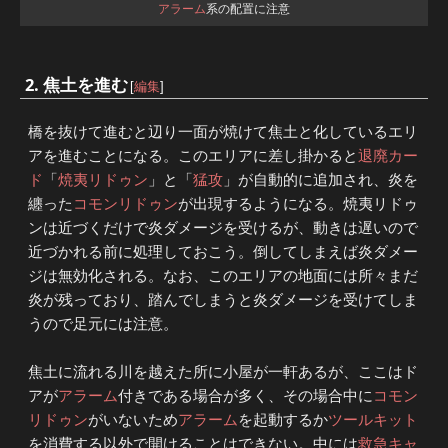
アラーム
系の配置に注意
2. 焦土を進む
[
編集
]
橋を抜けて進むと辺り一面が焼けて焦土と化しているエリ
アを進むことになる。このエリアに差し掛かると
退廃カー
ド
「
焼夷リドゥン
」と「
猛攻
」が自動的に追加され、炎を
纏った
コモンリドゥン
が出現するようになる。焼夷リドゥ
ンは近づくだけで炎ダメージを受けるが、動きは遅いので
近づかれる前に処理しておこう。倒してしまえば炎ダメー
ジは無効化される。なお、このエリアの地面には所々まだ
炎が残っており、踏んでしまうと炎ダメージを受けてしま
うので足元には注意。
焦土に流れる川を越えた所に小屋が一軒あるが、ここはド
アが
アラーム
付きである場合が多く、その場合中に
コモン
リドゥン
がいないため
アラーム
を起動するか
ツールキット
を消費する以外で開けることはできない。中には
救急キャ