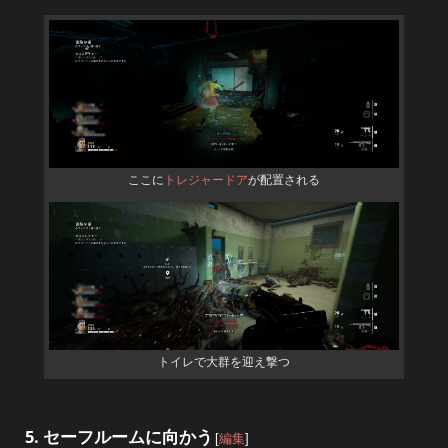
ここに
トレジャードア
が配置される
トイレで大群を迎え撃つ
5. セーフルームに向かう
[
編集
]