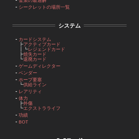
金策の最適解
シークレットの場所一覧
システム
カードシステム
┣
アクティブカード
┃┗
レジェンドカード
┣
焼失カード
┗
退廃カード
ゲームディレクター
ベンダー
ホープ要塞
┗
供給ライン
レアリティ
体力
┣
外傷
┗
エクストラライフ
功績
BOT