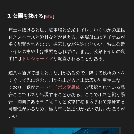
3. 公園を抜ける
[
編集
]
焦土を抜けると広い駐車場と公衆トイレ、いくつかの屋根
付きスペースと遊具などが見える。各場所にはアイテムが
多く配置されるので、探索しながら進むといい。特に公衆
トイレの中や上は探索を忘れずに。また、公衆トイレの裏
手には
トレジャードア
が配置されることがある。
遊具を過ぎて進むとまた川があるので、降りて鉄橋の下を
くぐって先に進む。川から上がると上は広い駐車場になっ
ており、退廃カードで「
ボス変異体
」が選択されている場
合ここでボスが出現することがある。ここでボスと戦う場
合、周囲にある車に近づくと攻撃に巻き込まれて爆発する
可能性があるため、極力車には近づかないでおいたほうが
いい。