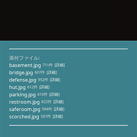
添付ファイル:
basement.jpg
711件
[
詳細
]
bridge.jpg
607件
[
詳細
]
defense.jpg
952件
[
詳細
]
hut.jpg
612件
[
詳細
]
parking.jpg
610件
[
詳細
]
restroom.jpg
622件
[
詳細
]
saferoom.jpg
594件
[
詳細
]
scorched.jpg
597件
[
詳細
]