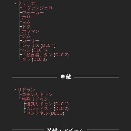
クリーナー
┣
エヴァンジェロ
┣
ウォーカー
┣
ホリー
┣
マム
┣
ドク
┣
ホフマン
┣
ジム
┣
カーリー
┣
シャリス
(
DLC 1
)
┣
ヘン
(
DLC 1
)
┣
「預言者」ダン
(
DLC 2
)
┗
タラ
(
DLC 3
)
敵
リドゥン
┣
コモンリドゥン
┗
特殊リドゥン
┣
怪異リドゥン
(
DLC 1
)
┣
カルティスト
(
DLC 2
)
┗
センチネル
(
DLC 3
)
装備・アイテム