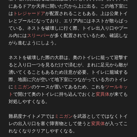
にあるドアか天井に開いた穴から上に出る。この地下室に
は
トレジャードア
が配置されることもある。上は公衆トイ
レとプールになっており、エリア内にはネストが散らばっ
ている。ネストを破壊しに行く際、トイレ出入り口やプー
ル内には
スリーパー
が多く配置されているため、確認しな
がら進むようにしよう。
ネストを破壊した際の大群は、奥のトイレに籠って迎撃す
ると入り口一つを見るだけで済むが、まれに足元から敵が
湧いてくることもあるため注意が必要。トイレに籠城する
際、地面に穴が空いて地下室につながっている方のトイレ
に
ミニガン
のケースが置いてあるため、これを
ツールキッ
ト
で開けて奥のトイレに持ち込んでおくと
変異体
が来ても
対処しやすくなる。
難易度ナイトメアでは
ミニガン
を武器としてではなくトイ
レの出入り口を塞ぐ障害物として使うと
変異体
が入ってこ
れなくなりクリアしやすくなる。