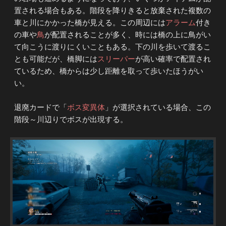
置される場合もある。階段を降りきると放棄された複数の
車と川にかかった橋が見える。この周辺には
アラーム
付き
の車や
鳥
が配置されることが多く、時には橋の上に鳥がい
て向こうに渡りにくいこともある。下の川を歩いて渡るこ
とも可能だが、橋脚には
スリーパー
が高い確率で配置され
ているため、橋からは少し距離を取って歩いたほうがい
い。
退廃カードで「
ボス変異体
」が選択されている場合、この
階段～川辺りでボスが出現する。