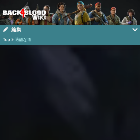
編集
Top
過酷な道