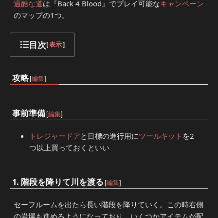
過酷な道
は『Back 4 Blood』でプレイ可能な
キャンペーン
のマップの1つ。
目次
[
表示
]
攻略
[
編集
]
事前準備
[
編集
]
トレジャードア
と目標の進行用に
ツールキット
を2
つ以上買っておくといい
1. 階段を降りて川を渡る
[
編集
]
セーフルームを出たら長い階段を降りていく。この時右側
の岩場も進めるようになっており、いくつかアイテムが配