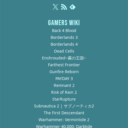
GAMERS WIKI
Back 4 Blood
Borderlands 3
Borderlands 4
Dead Cells
Enshrouded~霧の王国~
Farthest Frontier
Gunfire Reborn
PAYDAY 3
Remnant 2
Risk of Rain 2
StarRupture
Subnautica 2 | サブノーティカ2
The First Descendant
Warhammer: Vermintide 2
Warhammer 40,000: Darktide