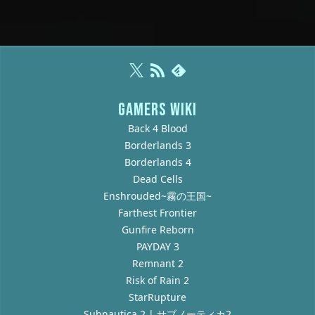
GAMERS WIKI
Back 4 Blood
Borderlands 3
Borderlands 4
Dead Cells
Enshrouded~霧の王国~
Farthest Frontier
Gunfire Reborn
PAYDAY 3
Remnant 2
Risk of Rain 2
StarRupture
Subnautica 2 | サブノーティカ2