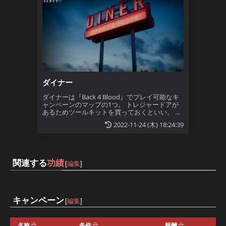
セーフルームまで運ぶ。物資箱は建物の中以外
ダイナー
ダイナーは『Back 4 Blood』でプレイ可能なキ
ャンペーンのマップの1つ。 トレジャードアが
あるためツールキットを買っておくといい。 長
時間の防衛があるため有刺鉄線を買っておくと
2022-11-24 (木) 18:24:39
いい。 特別配達で集めた物資箱を、今度はダイ
ナーまで運んでいく。箱を運んでいる間はコン
バットナイフが使えるため、運搬係になる2人は
殴打でコモンリドゥンに対応しよう。道中のス
ニッチャーは変異型のため、可能な限り無視し
関連する
功績
[
編集
]
た
キャンペーン
[
編集
]
名称
条件
報酬