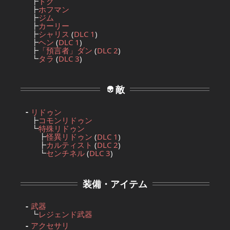
┣
ドク
┣
ホフマン
┣
ジム
┣
カーリー
┣
シャリス
(
DLC 1
)
┣
ヘン
(
DLC 1
)
┣
「預言者」ダン
(
DLC 2
)
┗
タラ
(
DLC 3
)
敵
リドゥン
┣
コモンリドゥン
┗
特殊リドゥン
┣
怪異リドゥン
(
DLC 1
)
┣
カルティスト
(
DLC 2
)
┗
センチネル
(
DLC 3
)
装備・アイテム
武器
┗
レジェンド武器
アクセサリ