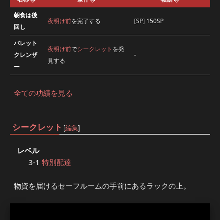
朝食は後
夜明け前
を完了する
[SP] 150SP
回し
バレット
夜明け前
で
シークレット
を発
クレンザ
-
見する
ー
全ての功績を見る
シークレット
[
編集
]
レベル
3-1
特別配達
物資を届けるセーフルームの手前にあるラックの上。