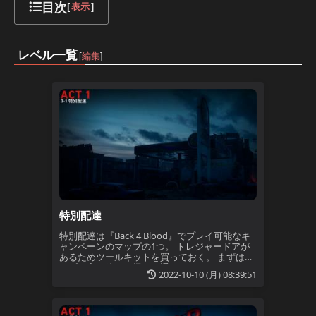
目次
[
表示
]
レベル一覧
[
編集
]
特別配達
特別配達は『Back 4 Blood』でプレイ可能なキ
ャンペーンのマップの1つ。 トレジャードアが
あるためツールキットを買っておく。 まずはホ
ープ要塞を抜け一掃でも通ったガソリンスタン
2022-10-10 (月) 08:39:51
ド前の通りを進む。今回は突き当り左手のフレ
アが炊かれた建物の中を通って新しいエリアへ
行く。 建物を通り抜けた後は、エリアのどこか
に配置された物資箱を2つ(ソロなら1つ)探して