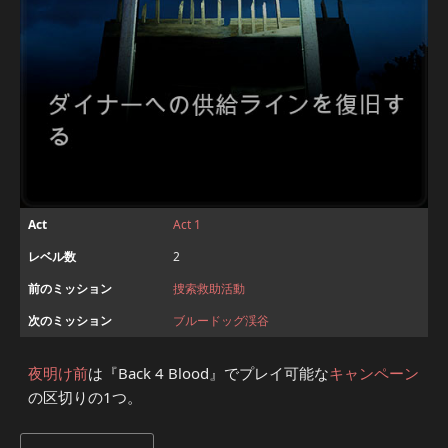
Act
Act 1
レベル数
2
前のミッション
捜索救助活動
次のミッション
ブルードッグ渓谷
夜明け前
は『Back 4 Blood』でプレイ可能な
キャンペーン
の区切りの1つ。