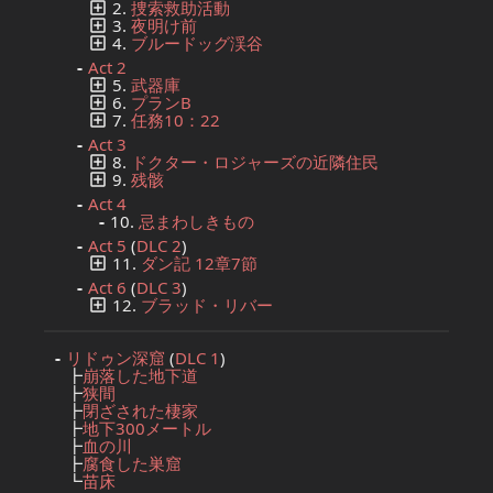
2.
捜索救助活動
3.
夜明け前
4.
ブルードッグ渓谷
Act 2
5.
武器庫
6.
プランB
7.
任務10：22
Act 3
8.
ドクター・ロジャーズの近隣住民
9.
残骸
Act 4
10.
忌まわしきもの
Act 5
(
DLC 2
)
11.
ダン記 12章7節
Act 6
(
DLC 3
)
12.
ブラッド・リバー
リドゥン深窟
(
DLC 1
)
┣
崩落した地下道
┣
狭間
┣
閉ざされた棲家
┣
地下300メートル
┣
血の川
┣
腐食した巣窟
┗
苗床