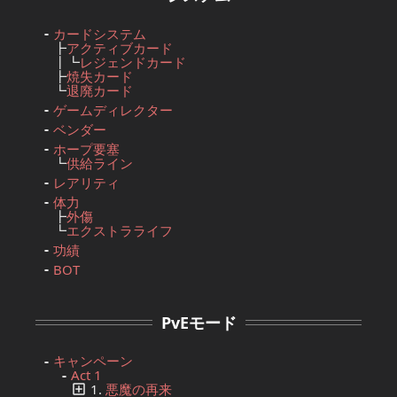
カードシステム
┣
アクティブカード
┃┗
レジェンドカード
┣
焼失カード
┗
退廃カード
ゲームディレクター
ベンダー
ホープ要塞
┗
供給ライン
レアリティ
体力
┣
外傷
┗
エクストラライフ
功績
BOT
PvEモード
キャンペーン
Act 1
1.
悪魔の再来