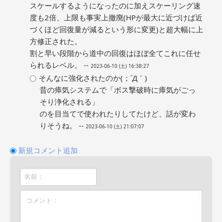
スケールするようになったのに加えスケーリング速
度も2倍、上限も事実上撤廃(HPが最大に近づけば近
づくほど回復量が減るという形に変更)と超大幅に上
方修正された。
割と早い段階から道中の回復はほぼ全てこれに任せ
られるレベル。 --
2023-06-10 (土) 16:38:27
そんなに強化されたのか(；´Д｀)
昔の瘴気システムで「ボス撃破時に瘴気がごっ
そり浄化される」
のを目当てで使われたりしてたけど、話が変わ
りそうね。 --
2023-06-10 (土) 21:07:07
新規コメント追加