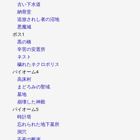
古い下水道
納骨堂
追放されし者の沼地
悪魔城
ボス1
黒の橋
辛苦の安置所
ネスト
穢れたネクロポリス
バイオーム4
高床村
まどろみの聖域
墓地
崩壊した神殿
バイオーム5
時計塔
忘れられた地下墓所
洞穴
不死の断崖