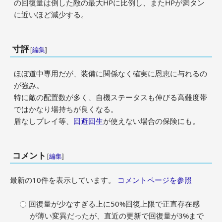
の回復量は倒した敵の最大HPに比例し、またHPが満タン
に近いほど減少する。
寸評
[
編集
]
ほぼ道中専用だが、装備に関係なく確実に恩恵に与れるの
が強み。
特に敵の配置数が多く、自機ステータスも伸びる高難度帯
ではかなり場持ちが良くなる。
盾なしプレイ等、
回避回生
が使えない場合の保険にも。
コメント
[
編集
]
最新の10件を表示しています。
コメントページを参照
回復量が少なすぎる上に50%回復上限で正直存在感
が薄い変異だったが、直近の更新で回復量が3%まで