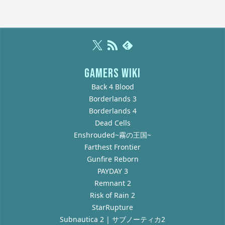
GAMERS WIKI
Back 4 Blood
Borderlands 3
Borderlands 4
Dead Cells
Enshrouded~霧の王国~
Farthest Frontier
Gunfire Reborn
PAYDAY 3
Remnant 2
Risk of Rain 2
StarRupture
Subnautica 2 | サブノーティカ2