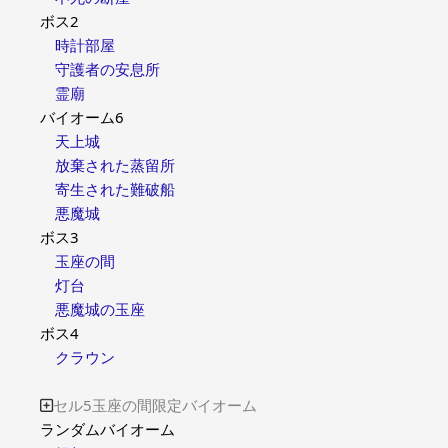
ボス2
時計部屋
守護者の安息所
霊廟
バイオーム6
天上城
放棄された蒸留所
寄生された難破船
悪魔城
ボス3
玉座の間
灯台
悪魔城の玉座
ボス4
クラウン
セル5玉座の間限定バイオーム

ランダムバイオーム