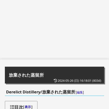
放棄された蒸留所
2024-05-26 (日) 16:18:01
(803d)
Derelict Distillery/放棄された蒸留所
[
編集
]
目次
[
表示
]