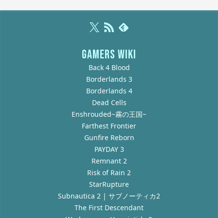
GAMERS WIKI
Back 4 Blood
Borderlands 3
Borderlands 4
Dead Cells
Enshrouded~霧の王国~
Farthest Frontier
Gunfire Reborn
PAYDAY 3
Remnant 2
Risk of Rain 2
StarRupture
Subnautica 2 | サブノーティカ2
The First Descendant