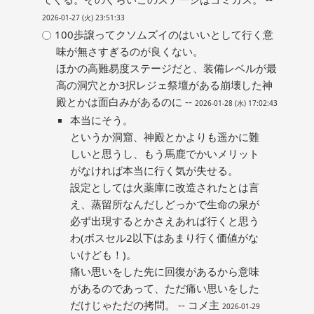
2026-01-27 (火) 23:51:33
100歩譲ってクソムズイのはいいとして行く意
味が無さすぎるのが良くない。
ほかの高難易度ステージだと、装備レベルが最
高の洞穴とか3択レジェ祭壇がある崩壊した神
殿とかは面白みがあるのに --
2026-01-28 (水) 17:02:43
本当にそう。
というか洞窟、神殿とかよりも遥かに難
しいと思うし、もう馬鹿でかいメリット
がなければ本当に行く気が失せる。
設定としては火薬庫に改造されたとは言
え、蒸留所なんだしどっかで生命の泉が
必ず出現するとかさえあれば行くと思う
わ(ボスセル2以下はあまり行く価値がな
いけども！)。
痛い思いをした先に回復があるから意味
があるのであって、ただ痛い思いをした
だけじゃただの拷問。 -- コメ主
2026-01-29