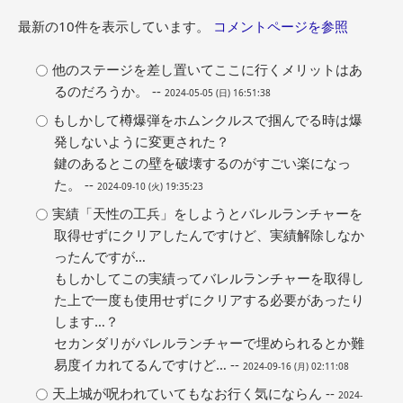
最新の10件を表示しています。
コメントページを参照
他のステージを差し置いてここに行くメリットはあ
るのだろうか。 --
2024-05-05 (日) 16:51:38
もしかして樽爆弾をホムンクルスで掴んでる時は爆
発しないように変更された？
鍵のあるとこの壁を破壊するのがすごい楽になっ
た。 --
2024-09-10 (火) 19:35:23
実績「天性の工兵」をしようとバレルランチャーを
取得せずにクリアしたんですけど、実績解除しなか
ったんですが…
もしかしてこの実績ってバレルランチャーを取得し
た上で一度も使用せずにクリアする必要があったり
します…？
セカンダリがバレルランチャーで埋められるとか難
易度イカれてるんですけど… --
2024-09-16 (月) 02:11:08
天上城が呪われていてもなお行く気にならん --
2024-