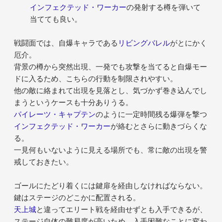
インフェクテッド・ワーカー
の発射する樽を弾いて
当てても良い。
戦闘面では、自爆キャラである
リビングバレル
がとにかく
厄介。
背景の樽から突然出現、一発でも攻撃を当てると自爆モー
ドに入るため、こちらの行動を制限されやすい。
他の敵に絡まれて出現を見落とし、気づかず巻き込んでし
まうというケースも十分ありうる。
パイレーツ・キャプテン
のように一定時間残る爆弾を撃つ
インフェクテッド・ワーカー
が絡むとさらに動きづらくな
る。
一見何もいないように見える場所でも、常に敵の出現を警
戒しておきたい。
ゴールにたどり着くには鍵扉を経由しなければならない。
鍵はステージのどこかに配置される。
天上城
と違ってエリート戦を経由せずとも入手できるが、
ステージ自体の難易度が高いため、入手困難なことに変わ