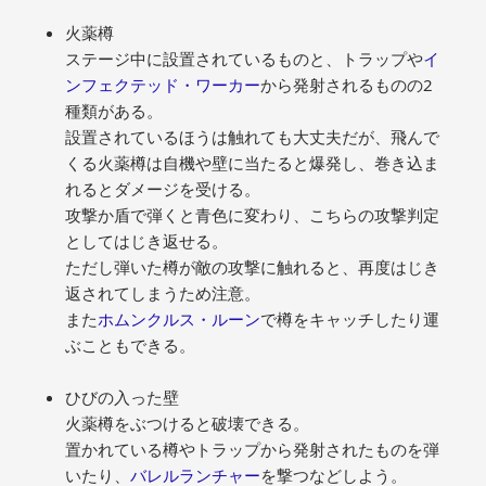
火薬樽
ステージ中に設置されているものと、トラップや
イ
ンフェクテッド・ワーカー
から発射されるものの2
種類がある。
設置されているほうは触れても大丈夫だが、飛んで
くる火薬樽は自機や壁に当たると爆発し、巻き込ま
れるとダメージを受ける。
攻撃か盾で弾くと青色に変わり、こちらの攻撃判定
としてはじき返せる。
ただし弾いた樽が敵の攻撃に触れると、再度はじき
返されてしまうため注意。
また
ホムンクルス・ルーン
で樽をキャッチしたり運
ぶこともできる。
ひびの入った壁
火薬樽をぶつけると破壊できる。
置かれている樽やトラップから発射されたものを弾
いたり、
バレルランチャー
を撃つなどしよう。