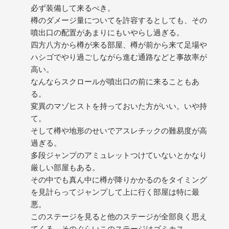
必ず装備して来るべき。
樽のダメージ量についてを許容するとしても、その
噴出口の配置があまりにもいやらし過ぎる。
四方八方から樽が来る部屋、樽が前から来て足場や
ハシゴでやり過ごしながら進む通路などと事故率が
高い。
なんならスクロールが噴出口の前に来ることもあ
る。
変異のマゾヒストを持っておいた方がいい。いや持
て。
そして樽や地形のせいでアスレチックの難易度が高
過ぎる。
多段ジャンプのアミュレットつけていないとかなり
厳しい部屋もある。
その中でも真ん中に樽が降りかかるのをタイミング
を見計らってジャンプして上に行く部屋は特に最
悪。
このステージを見ると他のステージが全部良く思え
てくる。そのぐらいこのステージはゴミカス。 --