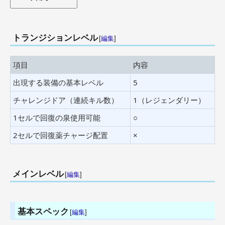
トランジションレベル
[
編集
]
項目
内容
出現する装備の基本レベル
5
チャレンジドア（連続キル数）
1（レジェンダリー）
1セルで回復の泉使用可能
○
2セルで回復薬チャージ配置
×
メインレベル
[
編集
]
基本スペック
[
編集
]