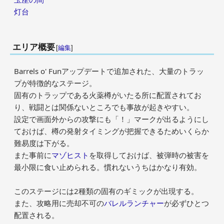
灯台
エリア概要
[
編集
]
Barrels o' Funアップデートで追加された、大量のトラッ
プが特徴的なステージ。
固有のトラップである火薬樽がいたる所に配置されてお
り、戦闘とは関係ないところでも事故が起きやすい。
設定で画面外からの攻撃にも「！」マークが出るようにし
ておけば、樽の発射タイミングが把握できるためいくらか
難易度は下がる。
また事前に
マゾヒスト
を取得しておけば、被弾時の被害を
最小限に食い止められる。慣れないうちはかなり有効。
このステージには2種類の固有のギミックが出現する。
また、攻略用に売却不可の
バレルランチャー
が必ずひとつ
配置される。