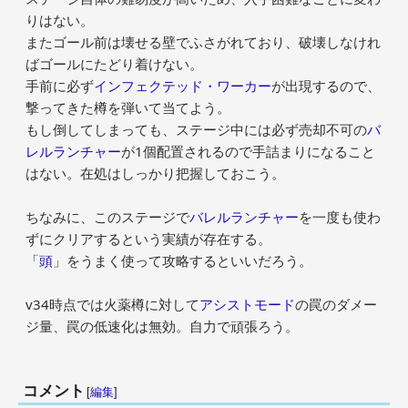
りはない。
またゴール前は壊せる壁でふさがれており、破壊しなけれ
ばゴールにたどり着けない。
手前に必ず
インフェクテッド・ワーカー
が出現するので、
撃ってきた樽を弾いて当てよう。
もし倒してしまっても、ステージ中には必ず売却不可の
バ
レルランチャー
が1個配置されるので手詰まりになること
はない。在処はしっかり把握しておこう。
ちなみに、このステージで
バレルランチャー
を一度も使わ
ずにクリアするという実績が存在する。
「
頭
」をうまく使って攻略するといいだろう。
v34時点では火薬樽に対して
アシストモード
の罠のダメー
ジ量、罠の低速化は無効。自力で頑張ろう。
コメント
[
編集
]