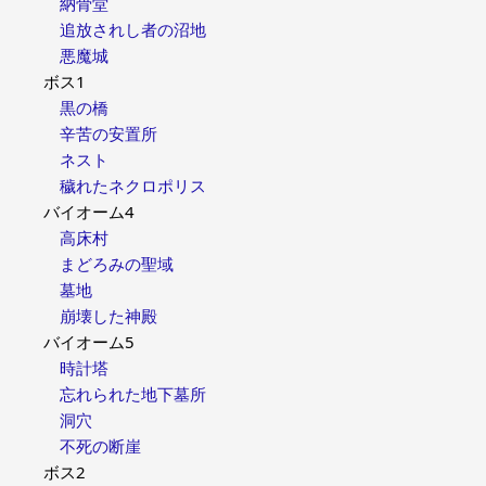
納骨堂
追放されし者の沼地
悪魔城
ボス1
黒の橋
辛苦の安置所
ネスト
穢れたネクロポリス
バイオーム4
高床村
まどろみの聖域
墓地
崩壊した神殿
バイオーム5
時計塔
忘れられた地下墓所
洞穴
不死の断崖
ボス2