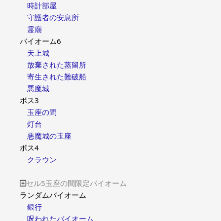
時計部屋
守護者の安息所
霊廟
バイオーム6
天上城
放棄された蒸留所
寄生された難破船
悪魔城
ボス3
玉座の間
灯台
悪魔城の玉座
ボス4
クラウン
セル5玉座の間限定バイオーム

ランダムバイオーム
銀行
呪われたバイオーム