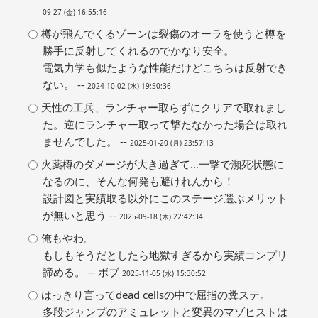
09-27 (金) 16:55:16
樽が飛んでくるゾーンは裂傷のオーラを使うと樽を
勝手に反射してくれるのでかなり安全。
電気力学も似たような性能だけどこちらは反射でき
ない。 --
2024-10-02 (水) 19:50:36
天性の工兵、ランチャー取らずにクリアで取れまし
た。逆にランチャー取って撃たなかった場合は取れ
ませんでした。 --
2025-01-20 (月) 23:57:13
火薬樽のダメージが大き過ぎて…一撃で瀕死状態に
なるのに、そんな何発も避けれんから！
設計図と実績取る以外にこのステージ選ぶメリット
が無いと思う --
2025-09-18 (木) 22:42:34
俺もやわ。
もしもそうだとしたら地獄すぎるから実績コンプリ
諦める。 -- ボブ
2025-11-05 (水) 15:30:52
はっきり言ってdead cellsの中で屈指の糞ステ。
多段ジャンプのアミュレットと変異のマゾヒストは