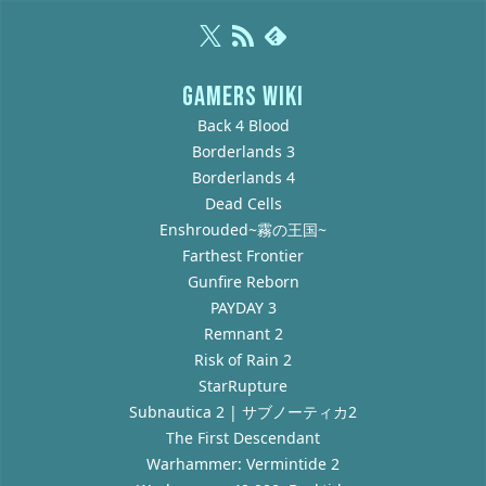
GAMERS WIKI
Back 4 Blood
Borderlands 3
Borderlands 4
Dead Cells
Enshrouded~霧の王国~
Farthest Frontier
Gunfire Reborn
PAYDAY 3
Remnant 2
Risk of Rain 2
StarRupture
Subnautica 2 | サブノーティカ2
The First Descendant
Warhammer: Vermintide 2