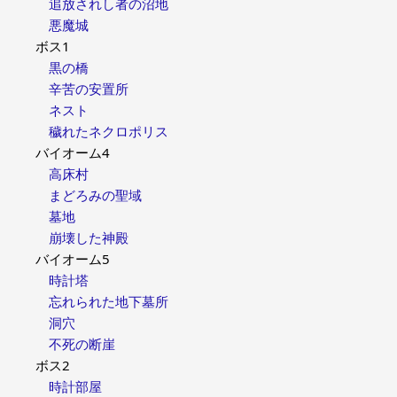
追放されし者の沼地
悪魔城
ボス1
黒の橋
辛苦の安置所
ネスト
穢れたネクロポリス
バイオーム4
高床村
まどろみの聖域
墓地
崩壊した神殿
バイオーム5
時計塔
忘れられた地下墓所
洞穴
不死の断崖
ボス2
時計部屋