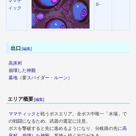
ママテ
0-
ィック
出口
[
編集
]
高床村
崩壊した神殿
墓地
（要
スパイダー・ルーン
）
エリア概要
[
編集
]
ママティック
と戦うボスエリア。全ボス中唯一「水場」で
の戦闘になるため、武器の選定に注意。
ボスを撃破すると先に進めるようになり、分岐路の先に
高
床村
、
崩壊した神殿
、
墓地
へ続く出口がある。