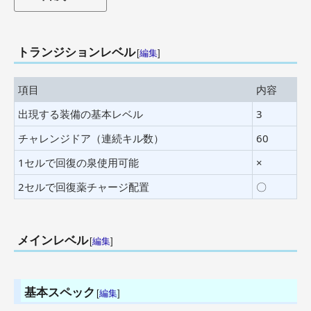
トランジションレベル
[
編集
]
項目
内容
出現する装備の基本レベル
3
チャレンジドア（連続キル数）
60
1セルで回復の泉使用可能
×
2セルで回復薬チャージ配置
〇
メインレベル
[
編集
]
基本スペック
[
編集
]