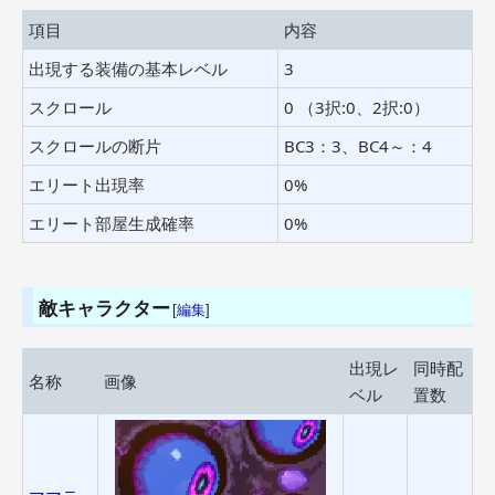
項目
内容
出現する装備の基本レベル
3
スクロール
0 （3択:0、2択:0）
スクロールの断片
BC3：3、BC4～：4
エリート出現率
0%
エリート部屋生成確率
0%
敵キャラクター
[
編集
]
出現レ
同時配
名称
画像
ベル
置数