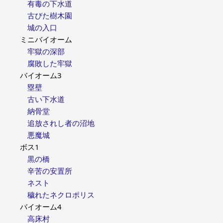
有毒の下水道
古びた樹木園
城の入口
ミニバイオーム
牢獄の深部
腐敗した牢獄
バイオーム3
塁壁
古い下水道
納骨堂
追放されし者の沼地
悪魔城
ボス1
黒の橋
辛苦の安置所
ネスト
穢れたネクロポリス
バイオーム4
高床村