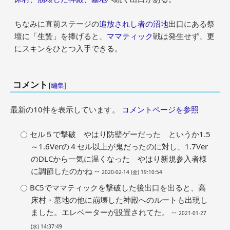
ちなみに直前ステージの
追放されし者の沼地
出口にある祭
壇に「生贄」を捧げると、
ママティック
戦は発生せず、更
にスキンをひとつ入手できる。
コメント
[
編集
]
最新の10件を表示しています。
コメントページを参照
セル５で撃破 やはり防壁ゲーだった というか1.5
～1.6Verの４セル以上が鬼だったのに対し、1.7Ver
のDLCから一気に温くなった やはり新規参入者様
に調節したのかね --
2020-02-14 (金) 19:10:54
BC5でママティックを撃破した後出口を出ると、高
床村・墓地の他に崩壊した神殿へのルートも出現し
ました。エレベーターが設置されてた。 --
2021-01-27
(水) 14:37:49