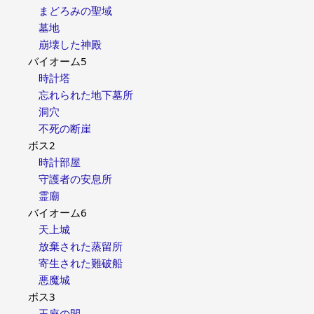
まどろみの聖域
墓地
崩壊した神殿
バイオーム5
時計塔
忘れられた地下墓所
洞穴
不死の断崖
ボス2
時計部屋
守護者の安息所
霊廟
バイオーム6
天上城
放棄された蒸留所
寄生された難破船
悪魔城
ボス3
玉座の間