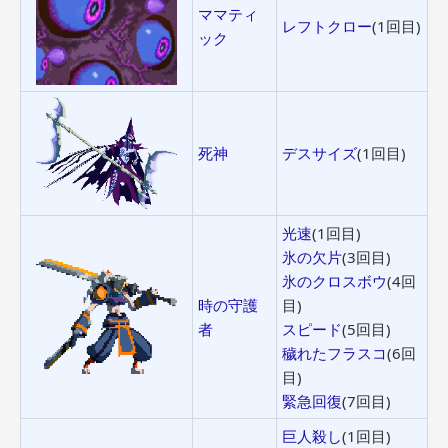
ママティ
レフトクロー
(1回目)
ック
死神
デスサイズ
(1回目)
光速
(1回目)
氷の欠片
(3回目)
氷のクロスボウ
(4回
時の守護
目)
者
スピード
(5回目)
穢れたフラスコ
(6回
目)
緊急回復
(7回目)
巨人殺し
(1回目)