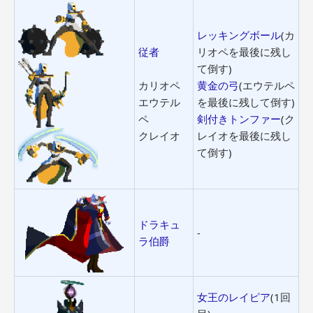
レッキングボール
(カ
従者
リオペを最後に残し
て倒す)
カリオペ
黄金の弓
(エウテルペ
エウテル
を最後に残して倒す)
ペ
剣付きトンファー
(ク
クレイオ
レイオを最後に残し
て倒す)
ドラキュ
-
ラ伯爵
女王のレイピア
(1回