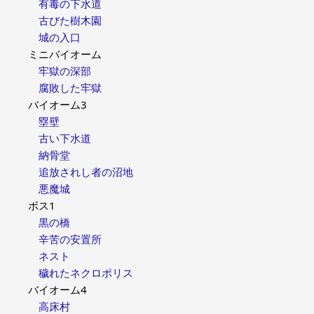
有毒の下水道
古びた樹木園
城の入口
ミニバイオーム
牢獄の深部
腐敗した牢獄
バイオーム3
塁壁
古い下水道
納骨堂
追放されし者の沼地
悪魔城
ボス1
黒の橋
辛苦の安置所
ネスト
穢れたネクロポリス
バイオーム4
高床村