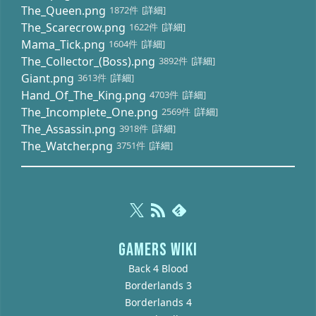
The_Queen.png
1872件
[
詳細
]
The_Scarecrow.png
1622件
[
詳細
]
Mama_Tick.png
1604件
[
詳細
]
The_Collector_(Boss).png
3892件
[
詳細
]
Giant.png
3613件
[
詳細
]
Hand_Of_The_King.png
4703件
[
詳細
]
The_Incomplete_One.png
2569件
[
詳細
]
The_Assassin.png
3918件
[
詳細
]
The_Watcher.png
3751件
[
詳細
]
GAMERS WIKI
Back 4 Blood
Borderlands 3
Borderlands 4