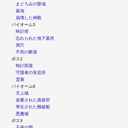
まどろみの聖域
墓地
崩壊した神殿
バイオーム5
時計塔
忘れられた地下墓所
洞穴
不死の断崖
ボス2
時計部屋
守護者の安息所
霊廟
バイオーム6
天上城
放棄された蒸留所
寄生された難破船
悪魔城
ボス3
玉座の間