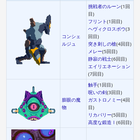
挑戦者のルーン
(1回
目)
フリント
(1回目)
ヘヴィクロスボウ
(3
コンシェ
回目)
ルジュ
突き刺しの槍
(4回目)
メレー
(5回目)
静寂の戦士
(6回目)
エイリエネーション
(7回目)
触手
(1回目)
呪いの剣
(3回目)
膨眼の魔
ガストロノミー
(4回
物
目)
リカバリー
(5回目)
高度な鍛造Ⅰ
(6回目)