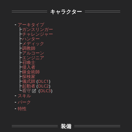
キャラクター
アーキタイプ
┣
ガンスリンガー
┣
チャレンジャー
┣
ハンター
┣
メディック
┣
調教師
┣
アルコーン
┣
エンジニア
┣
召喚士
┣
侵入者
┣
錬金術師
┣
探検家
┣
儀式師
(
DLC1
)
┣
起動者
(
DLC2
)
┗
看守
(
DLC3
)
スキル
パーク
特性
装備