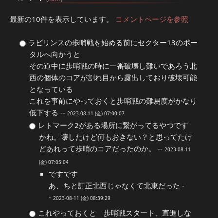
最新の10件を表示しています。
コメントページを参照
ラビリンスの歩哨戦を始める前にセクター13のポー
タルへ向かうと
その道中に歩哨戦の時に一番破壊し難いであろう北
西の個体のコアが割れ目から露出しており破壊可能
となっている
これを事前にやっておくと歩哨戦の難易度がかなり
低下する --
2023-08-11 (金) 07:00:07
レトマーク2がある場所に繋がってるやつです
かね。壊したけど何もおきない？と思ってたけ
どあれって歩哨のコアだったのか。 --
2023-08-11
(金) 07:05:04
ですです
あ、ちと訂正北西じゃなくて北東だった -
-
2023-08-11 (金) 08:39:29
これやっておくと 歩哨戦スタート、直進しな