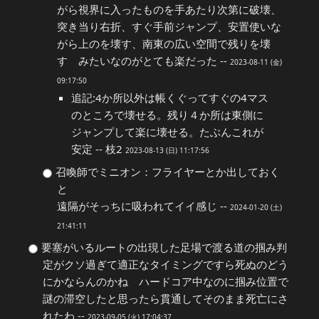
がら視界に入ったものを手あたり次第に破壊、
突き当り右折、すぐ手前ジャンプ、安置使いな
がら上のを壊す、南東の広い空間で残りを壊
す みたいなのがとても楽だった --
2023-08-11 (金)
09:17:50
追記:4か所以外は帳くぐってすぐの4マス
のところで壊せる。残り４か所は東側に
ジャンプして楽に壊せる。たぶんこれが
安定 -- 枝2
2023-08-13 (日) 11:17:56
召喚師でミニオン：フライヤーとか出しておく
と
遠隔がそっちに吸われてイイ感じ --
2024-01-20 (土)
21:41:11
要塞がいるルートの出現した足場で渡る道の掴み判
定がクソ過ぎて適正なタイミングですら死ぬのどう
にかならんのかね ハードコア中なのに掴み位置で
謎の滞空したと思ったら貫通してそのまま死亡にさ
れたわ --
2023-09-05 (火) 17:04:37