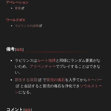
アベレーション
要塞
ワールドボス
ラビリンスの歩哨
備考
[
編集
]
ラビリンスは
ルート地球
と同様にランダム要素がな
いため、
アドベンチャー
でプレイすることはできな
い。
群生する深淵
で
冒涜の魂石
を入手てから
キーパー
と会話すると冒涜の魂石を浄化でき
ソウルストー
ン
になる。
コメント
[
編集
]