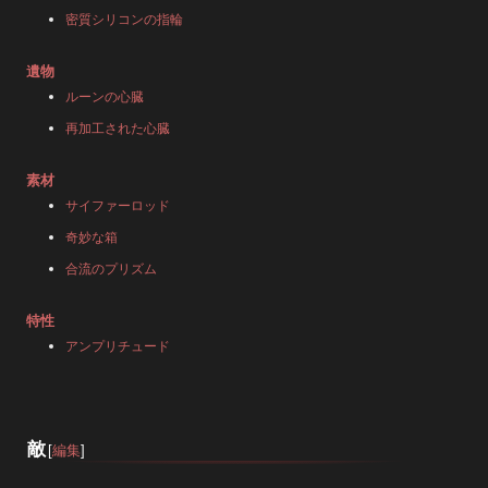
密質シリコンの指輪
遺物
ルーンの心臓
再加工された心臓
素材
サイファーロッド
奇妙な箱
合流のプリズム
特性
アンプリチュード
敵
[
編集
]