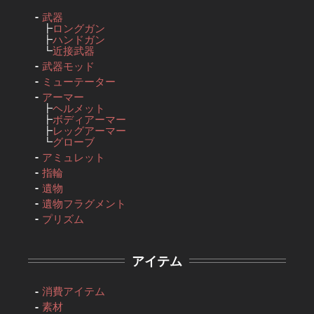
武器
┣
ロングガン
┣
ハンドガン
┗
近接武器
武器モッド
ミューテーター
アーマー
┣
ヘルメット
┣
ボディアーマー
┣
レッグアーマー
┗
グローブ
アミュレット
指輪
遺物
遺物フラグメント
プリズム
アイテム
消費アイテム
素材