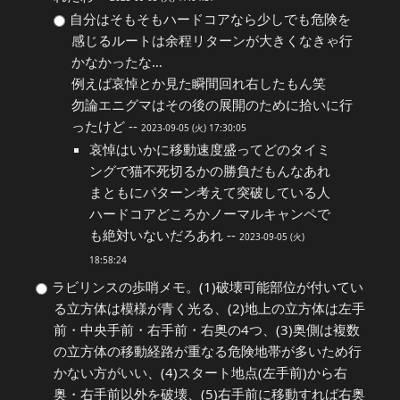
自分はそもそもハードコアなら少しでも危険を
感じるルートは余程リターンが大きくなきゃ行
かなかったな…
例えば哀悼とか見た瞬間回れ右したもん笑
勿論エニグマはその後の展開のために拾いに行
ったけど --
2023-09-05 (火) 17:30:05
哀悼はいかに移動速度盛ってどのタイミ
ングで猫不死切るかの勝負だもんなあれ
まともにパターン考えて突破している人
ハードコアどころかノーマルキャンペで
も絶対いないだろあれ --
2023-09-05 (火)
18:58:24
ラビリンスの歩哨メモ。(1)破壊可能部位が付いてい
る立方体は模様が青く光る、(2)地上の立方体は左手
前・中央手前・右手前・右奥の4つ、(3)奥側は複数
の立方体の移動経路が重なる危険地帯が多いため行
かない方がいい、(4)スタート地点(左手前)から右
奥・右手前以外を破壊、(5)右手前に移動すれば右奥