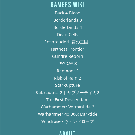
GAMERS WIKI
Back 4 Blood
Borderlands 3
Borderlands 4
Dead Cells
Enshrouded~霧の王国~
Farthest Frontier
Gunfire Reborn
PAYDAY 3
Remnant 2
Risk of Rain 2
StarRupture
Subnautica 2 | サブノーティカ2
The First Descendant
Warhammer: Vermintide 2
Warhammer 40,000: Darktide
Windrose / ウィンドローズ
ABOUT