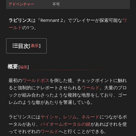
アドベンチャー
不可
ラビリンス
は『Remnant 2』でプレイヤーが探索可能な
ワ
ールド
の1つ。
目次
[
表示
]
概要
[
編集
]
最初の
ワールドボス
を倒した後、チェックポイントに触れ
ると強制的にテレポートさせられる
ワールド
。大量のブロ
ックが組み合わさったような複雑な地形をしており、ゴー
レムのような敵があたりを警邏している。
ラビリンスには
ヤイシャ
、
レソム
、
ネルード
につながるポ
ータルがあり、
バイオームポータルの鍵
があればそれを使
ってそれぞれの
ワールド
へと行くことができる。