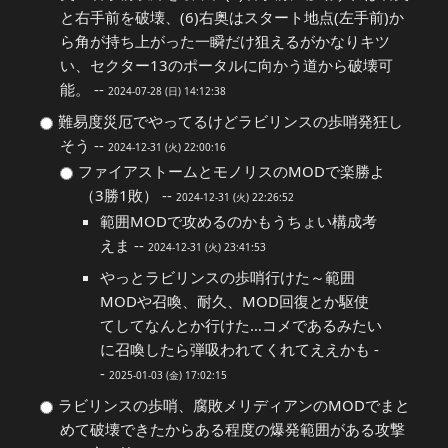
と右手前を破壊、(6)右奥はスタート地点(左手前)か
ら角が持ち上がった一瞬だけ狙えるがかなりキツ
い、セクター13のポータルに向かう道から破壊可
能。 --
2024-07-28 (日) 14:12:38
難易度災厄でやってるけどラビリンスの歩哨発狂し
そう --
2024-12-31 (火) 22:00:16
ファイアストームとモノリスのMODで楽勝よ
（3勝1敗） --
2024-12-31 (火) 22:26:52
範囲MODで攻めるのかもうちょい構成考
えま --
2024-12-31 (火) 23:41:53
やっとラビリンスの歩哨行けた～範囲
MODや召喚、耐久、MOD回復とか駆使
てしてなんとか行けた…コメであるみたい
に召喚したら弾吸われてくれてええかも -
-
2025-01-03 (金) 17:02:15
ラビリンスの歩哨、腐敗メリディアンのMODでまと
めて破壊できたからある程度の爆発範囲がある攻撃