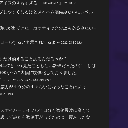
イスのきもすぎる --
2022-03-27 (日) 21:28:58
プしやすくなるけどメイヘム装備みたいにレベル
のが出てきた カオティックの上もあるみたい -
ロールすると表示されてるよ --
2022-03-30 (水)
クだけ消えることあるんだろうか？
44×7という見たこともない数値だったのに、しば
00か×7に大幅に弱体化しておりました。
。。 --
2022-03-30 (水) 00:19:50
に威力が１０分の１ぐらいになったことはあっ
) 02:51:04
にスナイパーライフルで自分も数値異常に高くて
と思ってみたら数値下がってたのは一度あったな