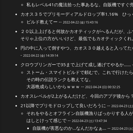
私もレベル41の魔法拾った事あるな。自販機ですぐ売っ
カオス３５でプリモーディアルドロップ率1.16% ひっく
ビルド教えてー --
2022-04-22 (金) 15:43:16
２０以上上げると何故かカオティックがへるんだが、ふ
そりゃ上位の方がいいけど、最低でもカオティックくれよ
円の中に入って倒すやつ、カオス３０越えると入ってたら
-
2022-04-22 (金) 14:39:14
クロウブリンガーで35まで上げて成し遂げてやるか…… -
ストーム・スマイトビルドで頼むで。これで行けた
その時の伝説ランクも教えてな。
大器晩成らしいからｗｗｗ --
2022-04-24 (日) 00:32:25
カオスレベルが2上がるんだけど、今回のアプデ後から？ 
21以降でプリモドロップして良いだろうに --
2022-04-23 (土)
それをやるとオフライン自販機漁りばっかりする人
はしとけって感じで --
2022-04-23 (土) 13:47:34
自販機が害悪なのか…なんだかなぁ… --
2022-04-23 (土)