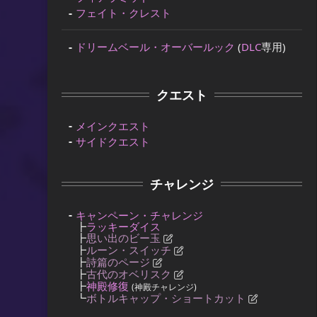
フェイト・クレスト
ドリームベール・オーバールック
(
DLC
専用)
クエスト
メインクエスト
サイドクエスト
チャレンジ
キャンペーン・チャレンジ
┣
ラッキーダイス
┣
思い出のビー玉
┣
ルーン・スイッチ
┣
詩篇のページ
┣
古代のオベリスク
┣
神殿修復
(神殿チャレンジ)
┗
ボトルキャップ・ショートカット