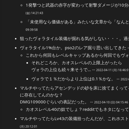
1発撃つと武器の赤字が変わって射撃ダメージが10分
(金) 14:21:43
「未使用なら価値がある」みたいな文章から「なんと勿
09:39:58
狙ったヴォラタイル装備が掘れる気がしない・・・。過去
ヴォラタイル1%台か。pso2のレア掘り思い出してきた -
これから何回もレベルキャップあるから何回でもヴォラ
それどころか、カオスレベルの上限上がったら
ヴォラの上位も続々来そうで… --
2022-04-11 (月) 16:46:0
ヴォラで１％だからより上位は0.1％かな。 --
2022-
マルチやってたらアセンデッドの砂を床に捨てまくって
に存在してんのかな？
DMG109000ぐらいの表記だった。 --
2022-04-10 (日) 04:15:46
カオスレベル40の奴でしょ？redditでもネタになって
マルチやってたらLv43の装備拾ったんだが、これホストが
(月) 20:12:01