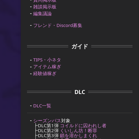
雑談掲示板
編集議論
フレンド・Discord募集
ガイド
TIPS・小ネタ
アイテム稼ぎ
経験値稼ぎ
DLC
DLC一覧
シーズンパス
対象
┣DLC第1弾
コイルドに囚われし者
┣DLC第2弾
くいしん坊！断罪
┣DLC第3弾
鎖を溶かしまくれ