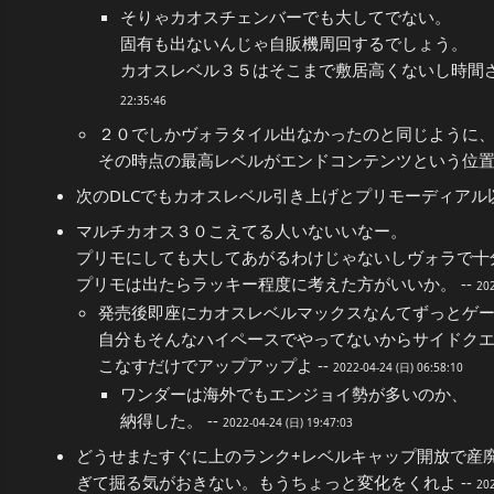
そりゃカオスチェンバーでも大してでない。
固有も出ないんじゃ自販機周回するでしょう。
カオスレベル３５はそこまで敷居高くないし時間さ
22:35:46
２０でしかヴォラタイル出なかったのと同じように
その時点の最高レベルがエンドコンテンツという位置づ
次のDLCでもカオスレベル引き上げとプリモーディアル以
マルチカオス３０こえてる人いないいなー。
プリモにしても大してあがるわけじゃないしヴォラで十
プリモは出たらラッキー程度に考えた方がいいか。 --
202
発売後即座にカオスレベルマックスなんてずっとゲ
自分もそんなハイペースでやってないからサイドク
こなすだけでアップアップよ --
2022-04-24 (日) 06:58:10
ワンダーは海外でもエンジョイ勢が多いのか、
納得した。 --
2022-04-24 (日) 19:47:03
どうせまたすぐに上のランク+レベルキャップ開放で産
ぎて掘る気がおきない。もうちょっと変化をくれよ --
202