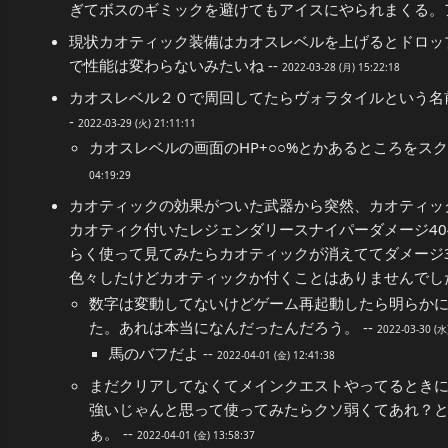
ぎてボスのギミックを避けてもアイスにやられまくる。ア
現状カオティック装備はカオスレベルを上げるとドロッ
で性能は変わらないみたいね --
2022-03-28 (月) 15:22:18
カオスレベル２０で周回してたらヴォラタイルという名前
-
2022-03-29 (火) 21:11:11
カオスレベルの画面のHP+○○%とかあるところをスク
04:19:29
カオティックの効果がついた武器から突然、カオティッ
カオティク付いたレジェンダリースナイパーダメージ40
らく使って見てみたらカオティックが消えててダメージ3
色々したけどカオティックか付くことはありませんでした
数字は変動してないけどゲーム再起動したら明らか
た。あれは本当になんだったんだろう。 --
2022-03-30 (水
馬のバフだよ --
2022-04-01 (金) 12:41:38
まだクリアしてなくてメインクエストやってるとき
強いじゃんと思って使ってみたらクソ弱くてあれ？
ぁ。 --
2022-04-01 (金) 13:58:37