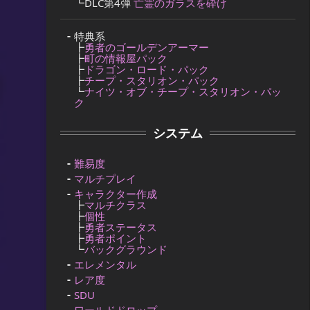
┗DLC第4弾
亡霊のガラスを砕け
特典系
┣
勇者のゴールデンアーマー
┣
町の情報屋パック
┣
ドラゴン・ロード・パック
┣
チープ・スタリオン・パック
┗
ナイツ・オブ・チープ・スタリオン・パッ
ク
システム
難易度
マルチプレイ
キャラクター作成
┣
マルチクラス
┣
個性
┣
勇者ステータス
┣
勇者ポイント
┗
バックグラウンド
エレメンタル
レア度
SDU
ワールドドロップ