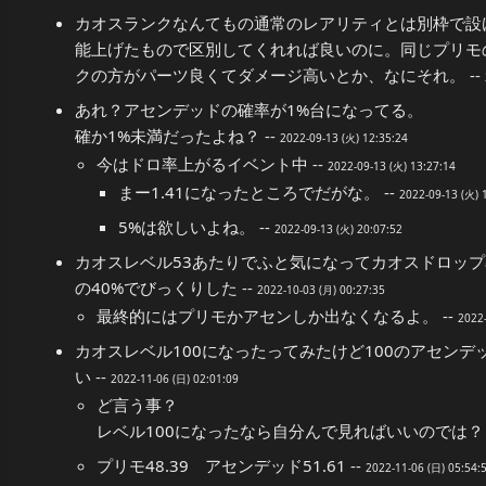
カオスランクなんてもの通常のレアリティとは別枠で設
能上げたもので区別してくれれば良いのに。同じプリモ
クの方がパーツ良くてダメージ高いとか、なにそれ。 --
あれ？アセンデッドの確率が1%台になってる。
確か1%未満だったよね？ --
2022-09-13 (火) 12:35:24
今はドロ率上がるイベント中 --
2022-09-13 (火) 13:27:14
まー1.41になったところでだがな。 --
2022-09-13 (火) 
5%は欲しいよね。 --
2022-09-13 (火) 20:07:52
カオスレベル53あたりでふと気になってカオスドロップ
の40%でびっくりした --
2022-10-03 (月) 00:27:35
最終的にはプリモかアセンしか出なくなるよ。 --
2022-
カオスレベル100になったってみたけど100のアセン
い --
2022-11-06 (日) 02:01:09
ど言う事？
レベル100になったなら自分んで見ればいいのでは？ 
プリモ48.39 アセンデッド51.61 --
2022-11-06 (日) 05:54: