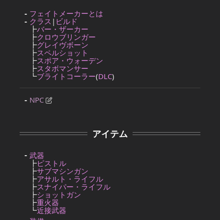
フェイトメーカーとは
クラス
|
ビルド
┣
バー・ザーカー
┣
クロウブリンガー
┣
グレイヴボーン
┣
スペルショット
┣
スポア・ウォーデン
┣
スタボマンサー
┗
ブライトコーラー
(
DLC
)
NPC
アイテム
武器
┣
ピストル
┣
サブマシンガン
┣
アサルト・ライフル
┣
スナイパー・ライフル
┣
ショットガン
┣
重火器
┗
近接武器