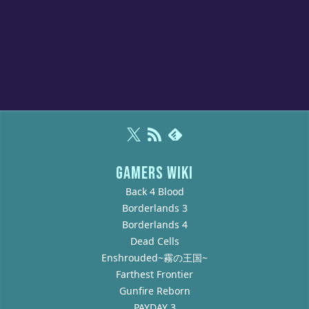
GAMERS WIKI
Back 4 Blood
Borderlands 3
Borderlands 4
Dead Cells
Enshrouded~霧の王国~
Farthest Frontier
Gunfire Reborn
PAYDAY 3