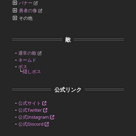
バナー
勇者の像
その他
敵
通常の敵
ネームド
ボス
┗
隠しボス
公式リンク
公式サイト
公式Twitter
公式Instagram
公式Discord