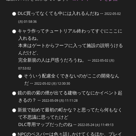
DLC買ってなくても中には入れるんだね --
2022-05-02
(月) 01:58:36
キャラ作ってチュートリアル終わってすぐにここに
入れるね。
本来はゲートからフーフに入って施設の説明うける
んだけど、
完全新規の人は戸惑うだろうね。 --
2022-05-02 (月)
07:53:02
そういう配慮全くできないのがここの開発なん
だ --
2022-05-02 (月) 12:30:30
鏡の前の紫の煙が出てる建物ってなにかイベント起
きるの？ --
2022-05-09 (月) 11:11:28
新規で始めて最初の町かな？と思ってたら何もなく
て不思議に思ってたけど
DLC専用マップだったのね --
2022-05-24 (火) 11:49:13
NPCのベスパーは色々話しかけてくるほか、プレイ