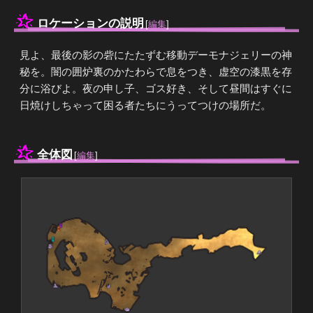
ロケーションの説明
[
編集
]
見よ、最後の影の砦にたたずむ移動デーモナジェリーの神
秘を。闇の囲炉裏のかたわらで息をつき、虚空の漆黒を存
分に浴びよ。夜の申し子、ゴス好き、そして昼間はすぐに
日焼けしちゃって困る者たちにうってつけの場所だ。
全体図
[
編集
]