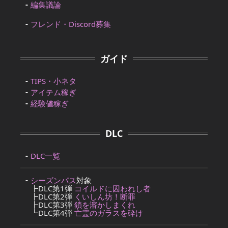
編集議論
フレンド・Discord募集
ガイド
TIPS・小ネタ
アイテム稼ぎ
経験値稼ぎ
DLC
DLC一覧
シーズンパス
対象
┣DLC第1弾
コイルドに囚われし者
┣DLC第2弾
くいしん坊！断罪
┣DLC第3弾
鎖を溶かしまくれ
┗DLC第4弾
亡霊のガラスを砕け