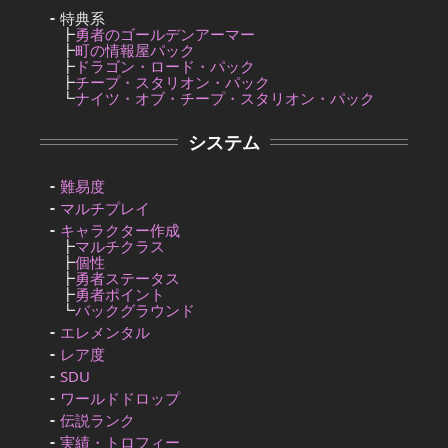
特典系
┣
勇者のゴールデンアーマー
┣
町の情報屋パック
┣
ドラゴン・ロード・パック
┣
チープ・スタリオン・パック
┗
ナイツ・オブ・チープ・スタリオン・パック
システム
難易度
マルチプレイ
キャラクター作成
┣
マルチクラス
┣
個性
┣
勇者ステータス
┣
勇者ポイント
┗
バックグラウンド
エレメンタル
レア度
SDU
ワールドドロップ
伝説ランク
実績・トロフィー