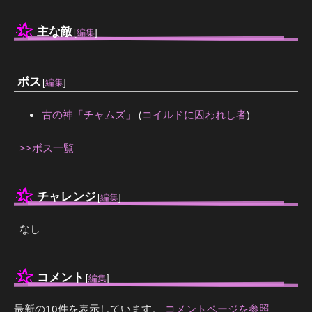
主な敵
[
編集
]
ボス
[
編集
]
古の神「チャムズ」
(
コイルドに囚われし者
)
>>ボス一覧
チャレンジ
[
編集
]
なし
コメント
[
編集
]
最新の10件を表示しています。
コメントページを参照