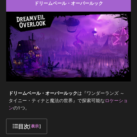
ドリームベール・オーバールック
ドリームベール・オーバールック
は『ワンダーランズ ～
タイニー・ティナと魔法の世界』で探索可能な
ロケーショ
ン
の1つ。
目次
[
表示
]