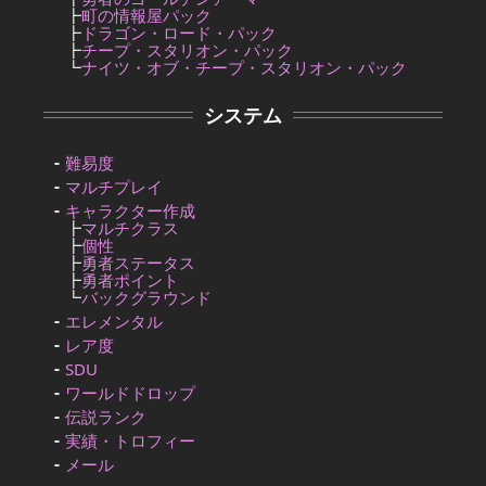
┣
町の情報屋パック
┣
ドラゴン・ロード・パック
┣
チープ・スタリオン・パック
┗
ナイツ・オブ・チープ・スタリオン・パック
システム
難易度
マルチプレイ
キャラクター作成
┣
マルチクラス
┣
個性
┣
勇者ステータス
┣
勇者ポイント
┗
バックグラウンド
エレメンタル
レア度
SDU
ワールドドロップ
伝説ランク
実績・トロフィー
メール