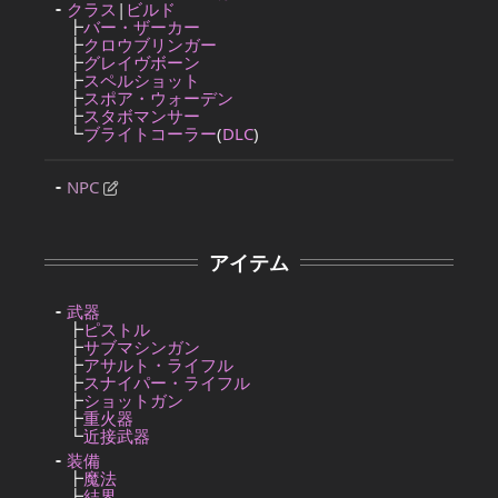
クラス
|
ビルド
┣
バー・ザーカー
┣
クロウブリンガー
┣
グレイヴボーン
┣
スペルショット
┣
スポア・ウォーデン
┣
スタボマンサー
┗
ブライトコーラー
(
DLC
)
NPC
アイテム
武器
┣
ピストル
┣
サブマシンガン
┣
アサルト・ライフル
┣
スナイパー・ライフル
┣
ショットガン
┣
重火器
┗
近接武器
装備
┣
魔法
┣
結界