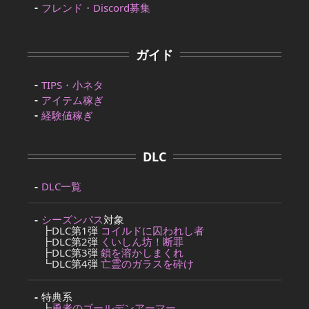
フレンド・Discord募集
ガイド
TIPS・小ネタ
アイテム稼ぎ
経験値稼ぎ
DLC
DLC一覧
シーズンパス
対象
┣DLC第1弾
コイルドに囚われし者
┣DLC第2弾
くいしん坊！断罪
┣DLC第3弾
鎖を溶かしまくれ
┗DLC第4弾
亡霊のガラスを砕け
特典系
┣
勇者のゴールデンアーマー