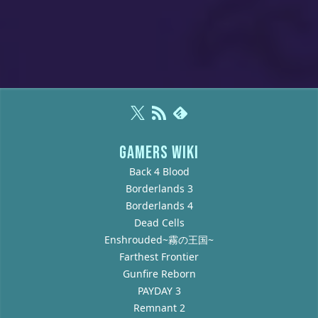
GAMERS WIKI
Back 4 Blood
Borderlands 3
Borderlands 4
Dead Cells
Enshrouded~霧の王国~
Farthest Frontier
Gunfire Reborn
PAYDAY 3
Remnant 2