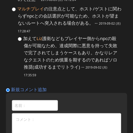
マルチプレイ
の注意点として、ホスト/ゲストに関わ
らずnpcとの会話選択が可能なため、ホストが望ま
ないルートへ突入される場合がある。 --
2019-09-02 (月)
17:28:47
加えて
Liz
護衛などもプレイヤー側からnpcの殺
傷が可能なため、達成間際に悪意を持って失敗
で完了されてしまうケースもあり。かなりレア
なクエストのため慎重を期するのであればソロ
推奨(成功するまでリトライ) --
2019-09-02 (月)
17:35:59
新規コメント追加