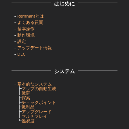
はじめに
Remnantとは
よくある質問
基本操作
動作環境
設定
アップデート情報
DLC
システム
基本的なシステム
┣
マップの自動生成
┣
戦闘
┣
探索
┣
チェックポイント
┣
戦利品
┣
アップグレード
┣
マルチプレイ
┗
難易度