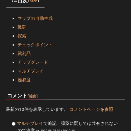
目次
[
表示
]
マップの自動生成
戦闘
探索
チェックポイント
戦利品
アップグレード
マルチプレイ
難易度
コメント
[
編集
]
最新の10件を表示しています。
コメントページを参照
マルチプレイ
で追記 弾薬に関しては共有されない
ので注意 --
2019-08-26 (月) 10:12:24