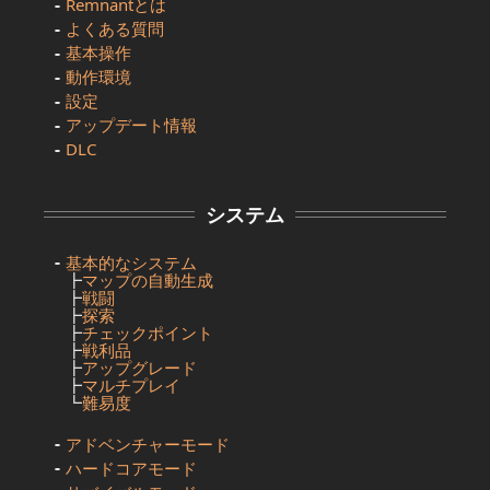
Remnantとは
よくある質問
基本操作
動作環境
設定
アップデート情報
DLC
システム
基本的なシステム
┣
マップの自動生成
┣
戦闘
┣
探索
┣
チェックポイント
┣
戦利品
┣
アップグレード
┣
マルチプレイ
┗
難易度
アドベンチャーモード
ハードコアモード