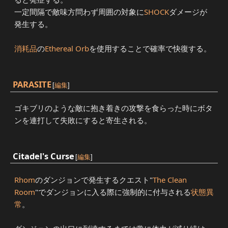
一定間隔で敵味方問わず周囲の対象に
SHOCK
ダメージが
発生する。
消耗品
の
Ethereal Orb
を使用することで確率で快復する。
PARASITE
[
編集
]
ゴキブリのような敵に抱き着きの攻撃を食らった時にボタ
ンを連打して失敗にすると寄生される。
Citadel's Curse
[
編集
]
Rhom
のダンジョンで発生するクエスト"
The Clean
Room
"でダンジョンに入る際に強制的に付与される
状態異
常
。