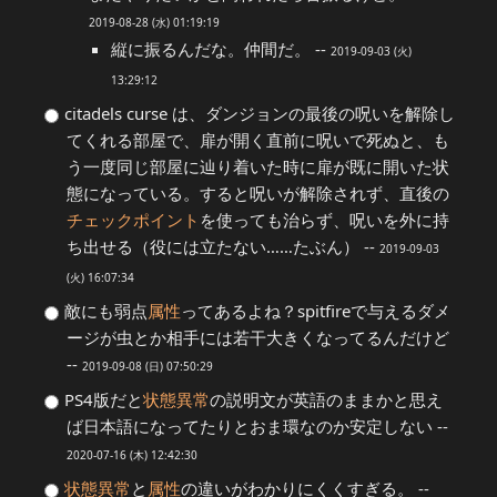
2019-08-28 (水) 01:19:19
縦に振るんだな。仲間だ。 --
2019-09-03 (火)
13:29:12
citadels curse は、ダンジョンの最後の呪いを解除し
てくれる部屋で、扉が開く直前に呪いで死ぬと、も
う一度同じ部屋に辿り着いた時に扉が既に開いた状
態になっている。すると呪いが解除されず、直後の
チェックポイント
を使っても治らず、呪いを外に持
ち出せる（役には立たない……たぶん） --
2019-09-03
(火) 16:07:34
敵にも弱点
属性
ってあるよね？spitfireで与えるダメ
ージが虫とか相手には若干大きくなってるんだけど
--
2019-09-08 (日) 07:50:29
PS4版だと
状態異常
の説明文が英語のままかと思え
ば日本語になってたりとおま環なのか安定しない --
2020-07-16 (木) 12:42:30
状態異常
と
属性
の違いがわかりにくくすぎる。 --