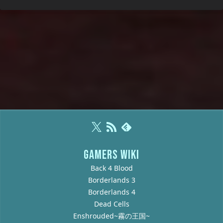
GAMERS WIKI
Back 4 Blood
Borderlands 3
Borderlands 4
Dead Cells
Enshrouded~霧の王国~