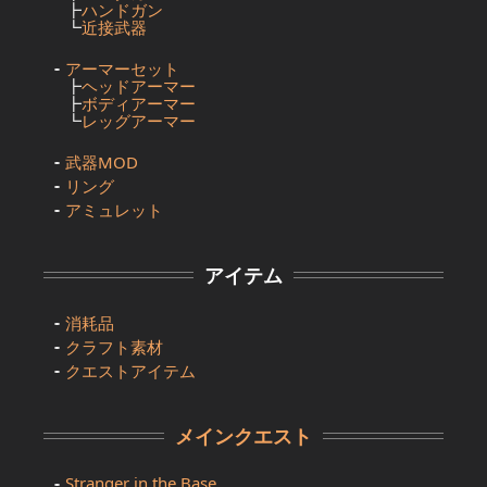
┣
ハンドガン
┗
近接武器
アーマーセット
┣
ヘッドアーマー
┣
ボディアーマー
┗
レッグアーマー
武器MOD
リング
アミュレット
アイテム
消耗品
クラフト素材
クエストアイテム
メインクエスト
Stranger in the Base