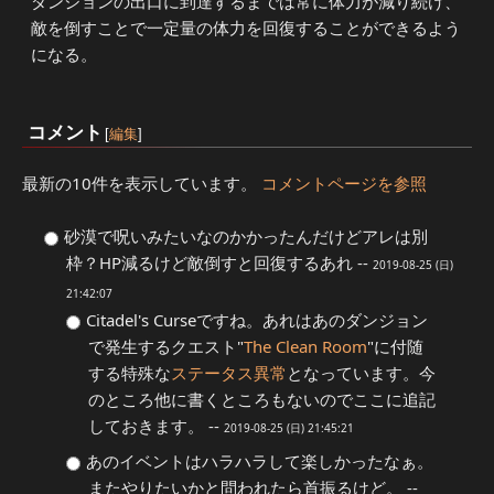
ダンジョンの出口に到達するまでは常に体力が減り続け、
敵を倒すことで一定量の体力を回復することができるよう
になる。
コメント
[
編集
]
最新の10件を表示しています。
コメントページを参照
砂漠で呪いみたいなのかかったんだけどアレは別
枠？HP減るけど敵倒すと回復するあれ --
2019-08-25 (日)
21:42:07
Citadel's Curseですね。あれはあのダンジョン
で発生するクエスト"
The Clean Room
"に付随
する特殊な
ステータス異常
となっています。今
のところ他に書くところもないのでここに追記
しておきます。 --
2019-08-25 (日) 21:45:21
あのイベントはハラハラして楽しかったなぁ。
またやりたいかと問われたら首振るけど。 --