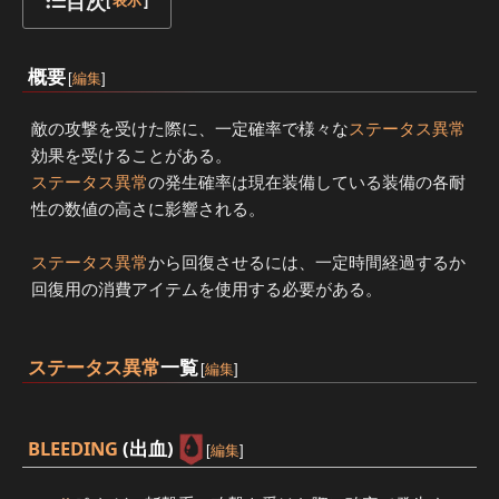
目次
[
表示
]
概要
[
編集
]
敵の攻撃を受けた際に、一定確率で様々な
ステータス異常
効果を受けることがある。
ステータス異常
の発生確率は現在装備している装備の各耐
性の数値の高さに影響される。
ステータス異常
から回復させるには、一定時間経過するか
回復用の消費アイテムを使用する必要がある。
ステータス異常
一覧
[
編集
]
BLEEDING
(出血)
[
編集
]