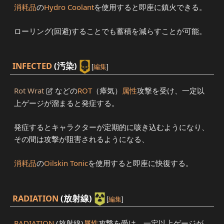
消耗品
の
Hydro Coolant
を使用すると即座に鎮火できる。
ローリング(回避)することでも蓄積を減らすことが可能。
INFECTED
(汚染)
[
編集
]
Rot Wrat
などの
ROT
（瘴気）
属性
攻撃を受け、一定以
上ゲージが溜まると発症する。
発症するとキャラクターが定期的に咳き込むようになり、
その間は攻撃が阻害されるようになる、
消耗品
の
Oilskin Tonic
を使用すると即座に快復する。
RADIATION
(放射線)
[
編集
]
RADIATION
(放射線)
属性
攻撃を受け、一定以上ゲージが