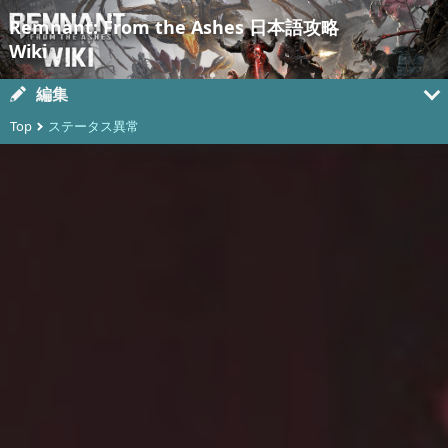
Remnant: From the Ashes 日本語攻略
Wiki
編集
Top
ステータス異常