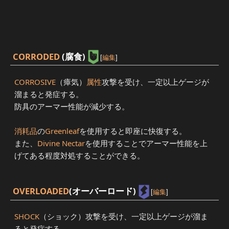
CORRODED
(腐食)
[
編集
]
CORROSIVE
（瘴気）
属性
攻撃を受け、一定以上ゲージが
溜まると発症する。
防具のアーマー性能が減少する。
消耗品
の
Greenleaf
を使用すると即座に快復する。
また、
Divine Nectar
を使用することでアーマー性能を上
げてある程度対処することができる。
OVERLOADED
(オーバーロード)
[
編集
]
SHOCK
（ショック）攻撃を受け、一定以上ゲージが溜ま
ると発症する。