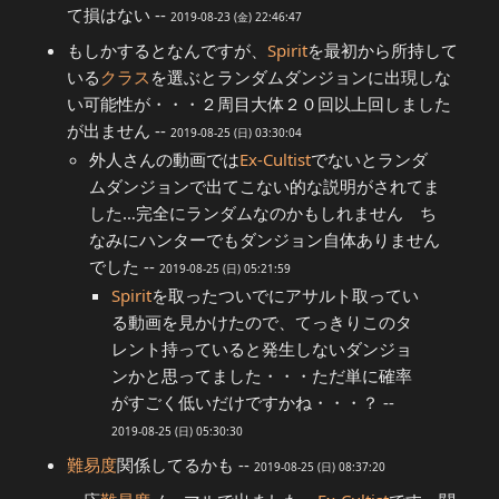
て損はない --
2019-08-23 (金) 22:46:47
もしかするとなんですが、
Spirit
を最初から所持して
いる
クラス
を選ぶとランダムダンジョンに出現しな
い可能性が・・・２周目大体２０回以上回しました
が出ません --
2019-08-25 (日) 03:30:04
外人さんの動画では
Ex-Cultist
でないとランダ
ムダンジョンで出てこない的な説明がされてま
した…完全にランダムなのかもしれません ち
なみにハンターでもダンジョン自体ありません
でした --
2019-08-25 (日) 05:21:59
Spirit
を取ったついでにアサルト取ってい
る動画を見かけたので、てっきりこのタ
レント持っていると発生しないダンジョ
ンかと思ってました・・・ただ単に確率
がすごく低いだけですかね・・・？ --
2019-08-25 (日) 05:30:30
難易度
関係してるかも --
2019-08-25 (日) 08:37:20