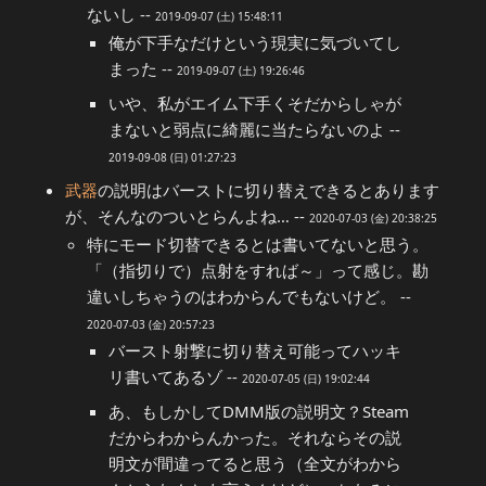
ないし --
2019-09-07 (土) 15:48:11
俺が下手なだけという現実に気づいてし
まった --
2019-09-07 (土) 19:26:46
いや、私がエイム下手くそだからしゃが
まないと弱点に綺麗に当たらないのよ --
2019-09-08 (日) 01:27:23
武器
の説明はバーストに切り替えできるとあります
が、そんなのついとらんよね… --
2020-07-03 (金) 20:38:25
特にモード切替できるとは書いてないと思う。
「（指切りで）点射をすれば～」って感じ。勘
違いしちゃうのはわからんでもないけど。 --
2020-07-03 (金) 20:57:23
バースト射撃に切り替え可能ってハッキ
リ書いてあるゾ --
2020-07-05 (日) 19:02:44
あ、もしかしてDMM版の説明文？Steam
だからわからんかった。それならその説
明文が間違ってると思う（全文がわから