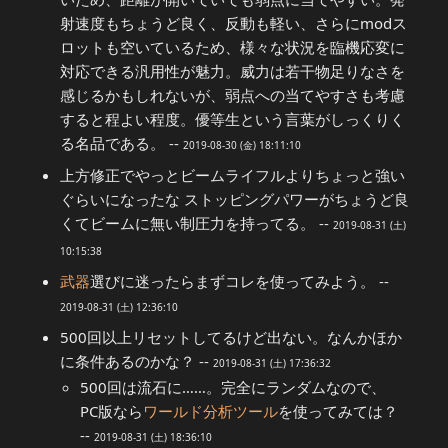
射速度もちょうど良く、反動も軽い、さらにmodス
ロットも空いているため、様々な状況を臨機応変に
対応できる汎用性が魅力。威力は若干物足りなさを
感じるかもしれないが、弱点への当てやすさも考慮
すると程よい程度。優等生という言葉がしっくりく
る名品である。 --
2019-08-30 (金) 18:11:10
上方修正でやっとビームライフルよりちょっと強い
ぐらいになったな ストッピングパワーがちょうど良
くてビームに無い制圧力を持ってる。 --
2019-08-31 (土)
10:15:38
武器
選びに迷ったらまずコレを使ってみよう。 --
2019-08-31 (土) 12:36:10
500回以上リセットしてるけど出ない。なんかほか
に条件あるのかな？ --
2019-08-31 (土) 17:36:32
500回は流石に……。完全にランダムなので、
PC版なら
ワールド分析ツール
を使ってみては？
--
2019-08-31 (土) 18:36:10