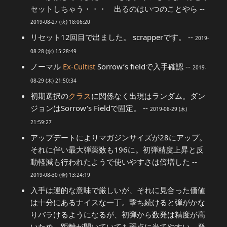
セットしちゃう・・・ 出るのはいつのことやら --
2019-08-27 (火) 18:06:20
リセット12回目で出ました。 scrapperです。 --
2019-
08-28 (水) 15:28:49
ノーマル
Ex-Cultist
Sorrow’s fieldで入手確認 --
2019-
08-29 (木) 21:50:34
初期選択の
クラス
に関係なく出現はランダム。ダン
ジョンはSorrow's Fieldで固定。 --
2019-08-29 (木)
21:59:27
アップデートによりマガジンサイズが28にアップ。
それに伴い最大弾薬数も196に。初弾精度上昇と反
動軽減も行われたようで使いやすさは倍増した --
2019-08-30 (金) 13:24:19
入手は運的な意味で厳しいが、それに見合った価値
は十分にあるナイスな一丁。撃ち続けると弾がかな
りバラけるようになるが、初弾から数発は精度が高
いため、距離が開いていても弱点に当てやすい。発