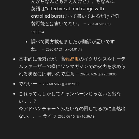
んからなんとも言えんけど）。ちなみに
英語は"effective at mid range with
cntrolled bursts."って書いてあるだけで切
替可能とは書いてない。 --
2020-07-05 (日)
19:55:54
調べて両方載せましたが翻訳が悪いです
ね。 --
2020-07-21 (火) 04:01:47
基本的に優秀だが、高
難易度
のイクリシスやトーテ
ムファーザーの様にワンマガジンでの火力を求めら
れる状況には弱いので注意 --
2020-07-26 (日) 23:20:05
でないー --
2021-07-02 (金) 00:29:03
これってもしかしてキャンペーンじゃないと出な
い，，？
今アドベンチャー？みたいなの回してるのに全然出
ない、、 -- ライツ
2025-06-15 (日) 16:36:19