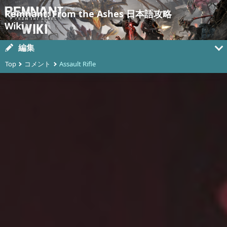
Remnant: From the Ashes 日本語攻略
Wiki
編集
Top
コメント
Assault Rifle