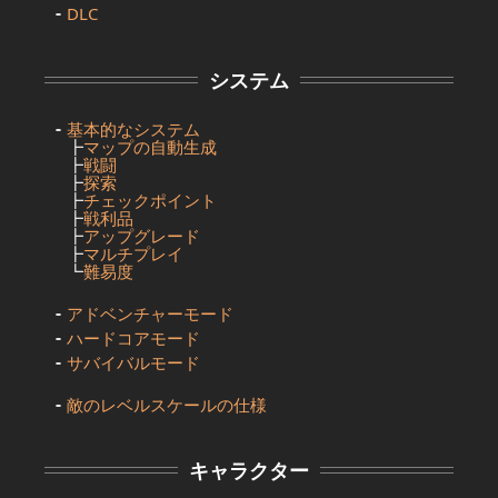
DLC
システム
基本的なシステム
┣
マップの自動生成
┣
戦闘
┣
探索
┣
チェックポイント
┣
戦利品
┣
アップグレード
┣
マルチプレイ
┗
難易度
アドベンチャーモード
ハードコアモード
サバイバルモード
敵のレベルスケールの仕様
キャラクター