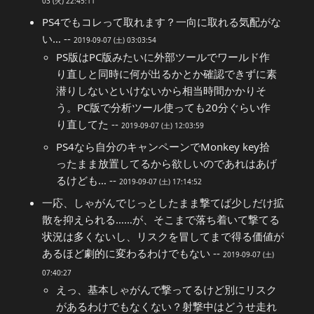
03 (火) 22:45:11
PS4でもコレって取れます？一向に取れる気配がな
い… --
2019-09-07 (土) 03:03:54
PS版はPC版みたいに外部ツールでワールド作
り直しと同時に何が出るかとか確認できずに素
潜りしないといけないから相当時間かかりそ
う。PC版で分析ツール使っても20分ぐらい作
り直してた --
2019-09-07 (土) 12:03:59
PS4なら自分のキャンペーンでMonkey key拾
ったまま放置してるから欲しいのであれはあげ
るけども… --
2019-09-07 (土) 17:14:52
一応、しゃがんでじっとしたまま撃てば少しだけ拡
散を抑えられる……が、そこまで落ち着いて撃てる
状況は多くないし、リスクを冒してまで得る価値が
あるほど劇的に変わるわけでもない --
2019-09-07 (土)
07:40:27
えっ、基本しゃがんで撃ってるけど別にリスク
があるわけでもなくない？射撃中はどうせ走れ