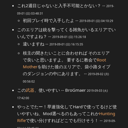
これ2週目じゃないと入手不可能とかない？ --
2019-
09-01 (日) 03:48:31
初回プレイ時で入手したよ --
2019-09-01 (日) 04:10:29
このエリアは銃を撃ってくる雑魚がいるエリアでい
いんですよね？ --
2019-09-01 (日) 15:26:18
違いますね --
2019-09-01 (日) 16:15:35
枝主の聞きたいことに合わせれば そのエリア
で良いと思いますよ。 要するに教会で
Root
Mother
を助けた後のエリアで、袋小路タイプ
のダンジョンの中にあります。 --
2019-09-02 (月)
00:56:02
この
武器
、使いやすい -- BroGmaer
2019-09-03 (火)
17:42:00
やっとでたー！早速強化してHardで使ってるけど使
いやすいね、Mod選べるのもあってこれか
Hunting
Rifle
で使い分けすればどこでも行けそう！ --
2019-09-