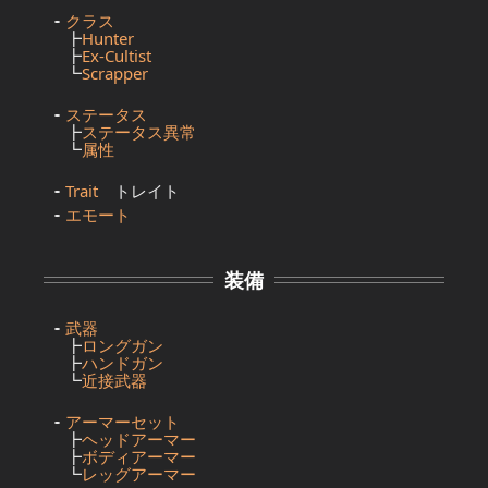
クラス
┣
Hunter
┣
Ex-Cultist
┗
Scrapper
ステータス
┣
ステータス異常
┗
属性
Trait
トレイト
エモート
装備
武器
┣
ロングガン
┣
ハンドガン
┗
近接武器
アーマーセット
┣
ヘッドアーマー
┣
ボディアーマー
┗
レッグアーマー