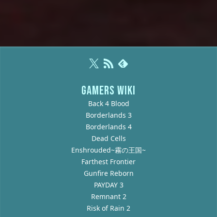
GAMERS WIKI
Back 4 Blood
Borderlands 3
Borderlands 4
Dead Cells
Enshrouded~霧の王国~
Farthest Frontier
Gunfire Reborn
PAYDAY 3
Remnant 2
Risk of Rain 2