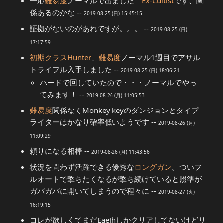
一応
難易度
ノーマルで出ました
Ex-Cultist
です、関
係あるのかな --
2019-08-25 (日) 15:45:15
証拠がないのがあれですが。。。 --
2019-08-25 (日)
17:17:59
初期クラス
Hunter
、
難易度
ノーマル1週目でアサル
トライフル入手しました --
2019-08-25 (日) 18:06:21
ハードで回していたので・・・ノーマルでやっ
てみます！ --
2019-08-26 (月) 11:05:53
難易度
関係なくMonkey keyのダンジョンとタイプ
ライターはかなり確率低いようです --
2019-08-26 (月)
11:09:29
頼りになる相棒 --
2019-08-26 (月) 11:43:56
状況を問わず活躍できる優秀な
ロングガン
。ついフ
ルオートで撃ちたくなるが撃ち続けていると照準が
ガバガバに開いてしまうので程々に --
2019-08-27 (火)
16:19:15
コレが欲しくてまだEaethしかクリアしてないけどリ