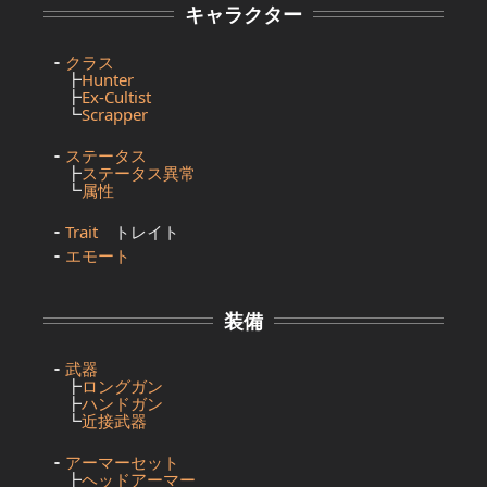
キャラクター
クラス
┣
Hunter
┣
Ex-Cultist
┗
Scrapper
ステータス
┣
ステータス異常
┗
属性
Trait
トレイト
エモート
装備
武器
┣
ロングガン
┣
ハンドガン
┗
近接武器
アーマーセット
┣
ヘッドアーマー