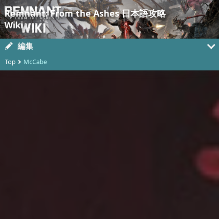
Remnant: From the Ashes 日本語攻略
Wiki
編集
Top
McCabe