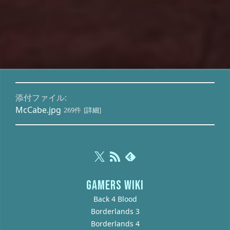
添付ファイル:
McCabe.jpg
269件
[
詳細
]
GAMERS WIKI
Back 4 Blood
Borderlands 3
Borderlands 4