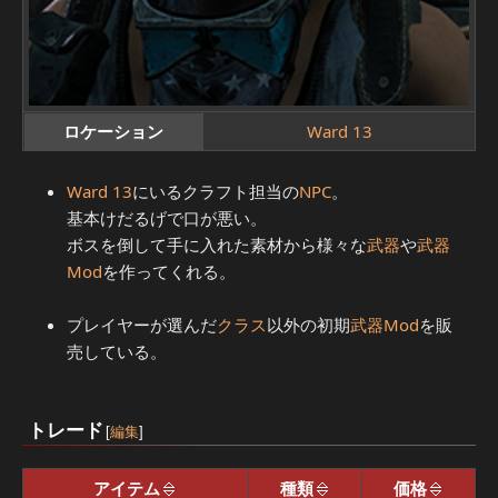
ロケーション
Ward 13
Ward 13
にいるクラフト担当の
NPC
。
基本けだるげで口が悪い。
ボスを倒して手に入れた素材から様々な
武器
や
武器
Mod
を作ってくれる。
プレイヤーが選んだ
クラス
以外の初期
武器Mod
を販
売している。
トレード
[
編集
]
アイテム
種類
価格