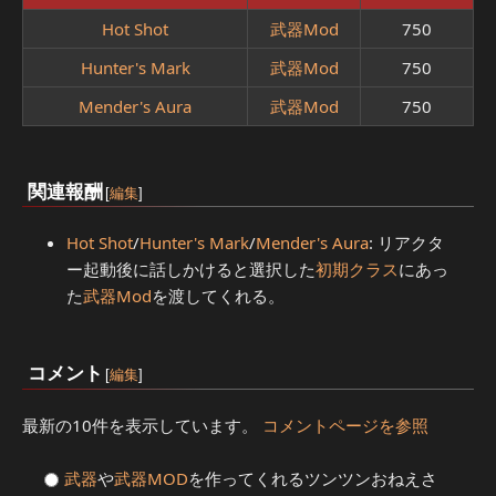
Hot Shot
武器Mod
750
Hunter's Mark
武器Mod
750
Mender's Aura
武器Mod
750
関連報酬
[
編集
]
Hot Shot
/
Hunter's Mark
/
Mender's Aura
: リアクタ
ー起動後に話しかけると選択した
初期クラス
にあっ
た
武器Mod
を渡してくれる。
コメント
[
編集
]
最新の10件を表示しています。
コメントページを参照
武器
や
武器MOD
を作ってくれるツンツンおねえさ