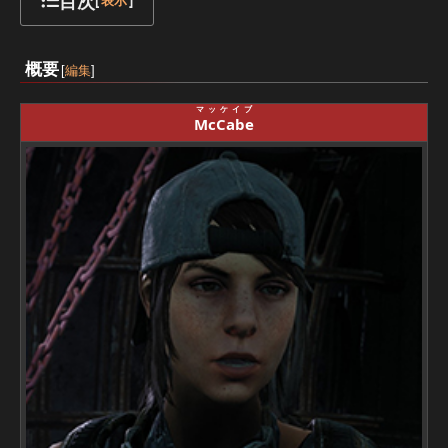
目次
[
表示
]
概要
[
編集
]
マッケイブ
McCabe