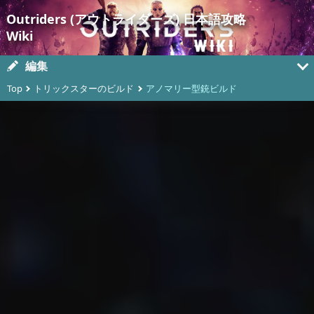
Outriders (アウトライダーズ) 日本語攻略
Wiki
編集
Top
トリックスターのビルド
アノマリー型銃ビルド