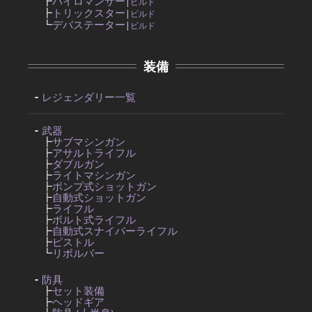
┣
パイロマンサー
|
ビルド
┣
トリックスター
|
ビルド
┗
デバステーター
|
ビルド
装備
レジェンダリー一覧
武器
┣
サブマシンガン
┣
アサルトライフル
┣
ダブルガン
┣
ライトマシンガン
┣
ポンプ式ショットガン
┣
自動式ショットガン
┣
ライフル
┣
ボルト式ライフル
┣
自動式スナイパーライフル
┣
ピストル
┗
リボルバー
防具
┣
セット装備
┣
ヘッドギア