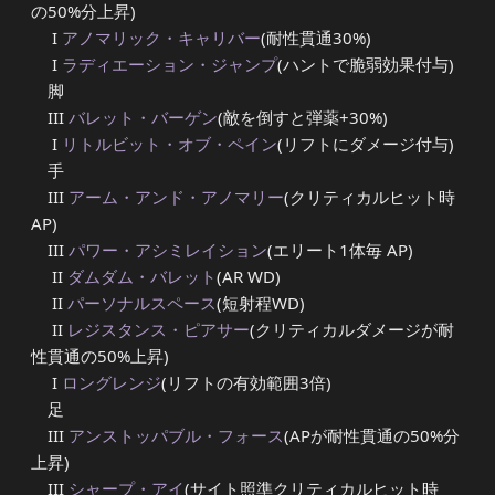
の50%分上昇)
I
アノマリック・キャリバー
(耐性貫通30%)
I
ラディエーション・ジャンプ
(ハントで脆弱効果付与)
脚
III
バレット・バーゲン
(敵を倒すと弾薬+30%)
I
リトルビット・オブ・ペイン
(リフトにダメージ付与)
手
III
アーム・アンド・アノマリー
(クリティカルヒット時
AP)
III
パワー・アシミレイション
(エリート1体毎 AP)
II
ダムダム・バレット
(AR WD)
II
パーソナルスペース
(短射程WD)
II
レジスタンス・ピアサー
(クリティカルダメージが耐
性貫通の50%上昇)
I
ロングレンジ
(リフトの有効範囲3倍)
足
III
アンストッパブル・フォース
(APが耐性貫通の50%分
上昇)
III
シャープ・アイ
(サイト照準クリティカルヒット時