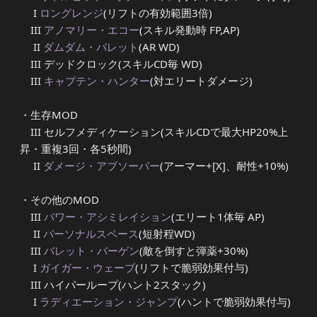
I
ロングレンジ
(リフトの有効範囲3倍)
III
アノマリー・エコー
(スキル発動時 FP,AP)
II
ダムダム・バレット
(AR WD)
III デッドクロック(スキルCD毎 WD)
III
キャプテン・ハンター
(対エリートダメージ)
・生存MOD
III セルフメディケーション(スキルCDで最大HP20%上
昇・重複3回・各5秒間)
II
ダメージ・アブソーバー
(アーマー+[X]、耐性+10%)
・その他のMOD
III
パワー・アシミレイション
(エリート1体毎 AP)
II
パーソナルスペース
(短射程WD)
III
バレット・バーゲン
(敵を倒すと弾薬+30%)
I
ガイガー・ウェーブ
(リフトで脆弱効果付与)
III ハイパーループ(ハント2スタック)
I
ラディエーション・ジャンプ
(ハントで脆弱効果付与)