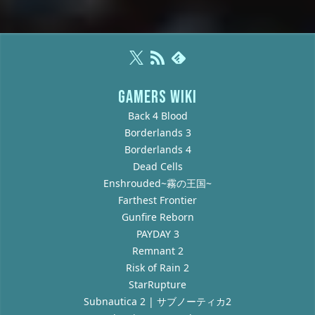
GAMERS WIKI
Back 4 Blood
Borderlands 3
Borderlands 4
Dead Cells
Enshrouded~霧の王国~
Farthest Frontier
Gunfire Reborn
PAYDAY 3
Remnant 2
Risk of Rain 2
StarRupture
Subnautica 2 | サブノーティカ2