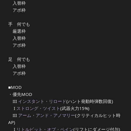
入替枠
アポ枠
手 何でも
厳選枠
入替枠
アポ枠
足 何でも
入替枠
アポ枠
■MOD
・優先MOD
III
インスタント・リロード
(ハント発動時弾数回復)
I
ストロング・ツイスト
(武器火力15%)
III
アーム・アンド・アノマリー
(クリティカルヒット時
AP)
I
リトルビット・オブ・ペイン
(リフトにダメージ付与)