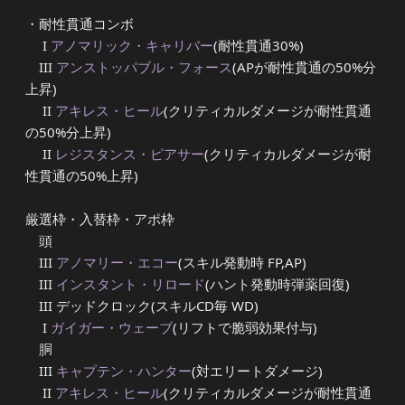
・耐性貫通コンボ
I
アノマリック・キャリバー
(耐性貫通30%)
III
アンストッパブル・フォース
(APが耐性貫通の50%分
上昇)
II
アキレス・ヒール
(クリティカルダメージが耐性貫通
の50%分上昇)
II
レジスタンス・ピアサー
(クリティカルダメージが耐
性貫通の50%上昇)
厳選枠・入替枠・アポ枠
頭
III
アノマリー・エコー
(スキル発動時 FP,AP)
III
インスタント・リロード
(ハント発動時弾薬回復)
III デッドクロック(スキルCD毎 WD)
I
ガイガー・ウェーブ
(リフトで脆弱効果付与)
胴
III
キャプテン・ハンター
(対エリートダメージ)
II
アキレス・ヒール
(クリティカルダメージが耐性貫通