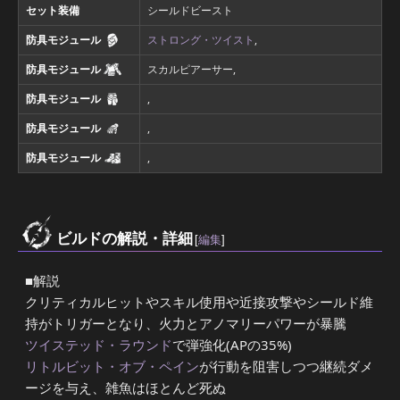
セット装備
シールドビースト
防具モジュール
ストロング・ツイスト
,
防具モジュール
スカルピアーサー,
防具モジュール
,
防具モジュール
,
防具モジュール
,
ビルドの解説・詳細
[
編集
]
■解説
クリティカルヒットやスキル使用や近接攻撃やシールド維
持がトリガーとなり、火力とアノマリーパワーが暴騰
ツイステッド・ラウンド
で弾強化(APの35%)
リトルビット・オブ・ペイン
が行動を阻害しつつ継続ダメ
ージを与え、雑魚はほとんど死ぬ