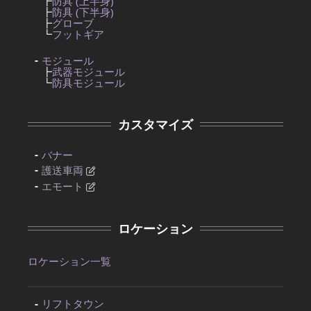
┣
防具 (上半身)
┣
防具 (下半身)
┣
グローブ
┗
フットギア
モジュール
┣
武器モジュール
┗
防具モジュール
カスタマイズ
バナー
護送車両
エモート
ロケーション
ロケーション一覧
リフトタウン