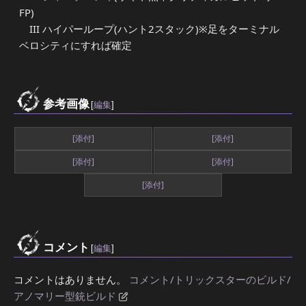
FP)
III ハイパーループ(ハント2スタック)※足をターミナル
ベロシティにすれば確定
参考画像
[
編集
]
[添付]
[添付]
[添付]
[添付]
[添付]
コメント
[
編集
]
コメントはありません。
コメント/トリックスターのビルド/
アノマリー型銃ビルド