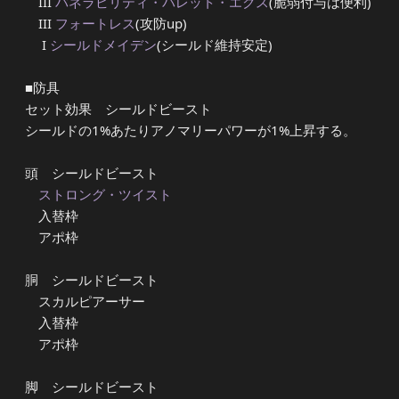
III
バネラビリティ・バレット・エクス
(脆弱付与は便利)
III
フォートレス
(攻防up)
I
シールドメイデン
(シールド維持安定)
■防具
セット効果 シールドビースト
シールドの1%あたりアノマリーパワーが1%上昇する。
頭 シールドビースト
ストロング・ツイスト
入替枠
アポ枠
胴 シールドビースト
スカルピアーサー
入替枠
アポ枠
脚 シールドビースト