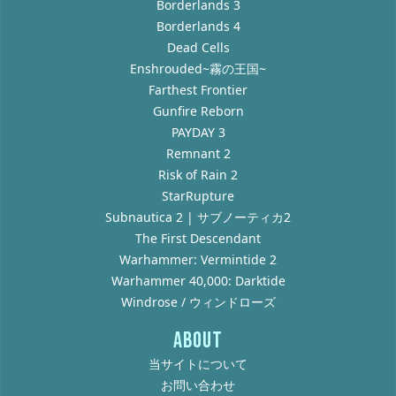
Borderlands 3
Borderlands 4
Dead Cells
Enshrouded~霧の王国~
Farthest Frontier
Gunfire Reborn
PAYDAY 3
Remnant 2
Risk of Rain 2
StarRupture
Subnautica 2 | サブノーティカ2
The First Descendant
Warhammer: Vermintide 2
Warhammer 40,000: Darktide
Windrose / ウィンドローズ
ABOUT
当サイトについて
お問い合わせ