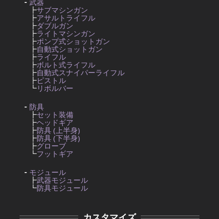
武器
┣
サブマシンガン
┣
アサルトライフル
┣
ダブルガン
┣
ライトマシンガン
┣
ポンプ式ショットガン
┣
自動式ショットガン
┣
ライフル
┣
ボルト式ライフル
┣
自動式スナイパーライフル
┣
ピストル
┗
リボルバー
防具
┣
セット装備
┣
ヘッドギア
┣
防具 (上半身)
┣
防具 (下半身)
┣
グローブ
┗
フットギア
モジュール
┣
武器モジュール
┗
防具モジュール
カスタマイズ