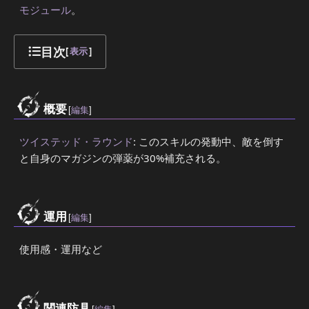
モジュール
。
目次
[
表示
]
概要
[
編集
]
ツイステッド・ラウンド
: このスキルの発動中、敵を倒す
と自身のマガジンの弾薬が30%補充される。
運用
[
編集
]
使用感・運用など
関連防具