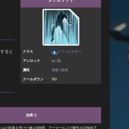
にすると
クラス
トリックスター
アンロック
Lv. 22
属性
策略
/
妨害
クールダウン
9秒
効果
スキルの効果を受けた敵は5秒間、アーマーおよび耐性が25%低下