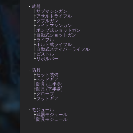
武器
┣
サブマシンガン
┣
アサルトライフル
┣
ダブルガン
┣
ライトマシンガン
┣
ポンプ式ショットガン
┣
自動式ショットガン
┣
ライフル
┣
ボルト式ライフル
┣
自動式スナイパーライフル
┣
ピストル
┗
リボルバー
防具
┣
セット装備
┣
ヘッドギア
┣
防具 (上半身)
┣
防具 (下半身)
┣
グローブ
┗
フットギア
モジュール
┣
武器モジュール
┗
防具モジュール