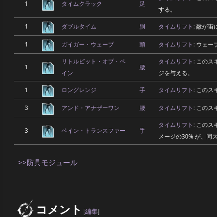
1
タイムクラック
足
する。
1
ダブルタイム
胴
タイムリフト
: 敵が
1
ガイガー・ウェーブ
頭
タイムリフト
: ウェ
リトルビット・オブ・ペ
タイムリフト
: このス
1
腰
イン
ジを与える。
1
ロングレンジ
手
タイムリフト
: この
3
アンド・アナザーワン
腰
タイムリフト
: この
タイムリフト
: この
3
ペイン・トランスファー
手
メージの30% が、
>>防具モジュール
コメント
[
編集
]