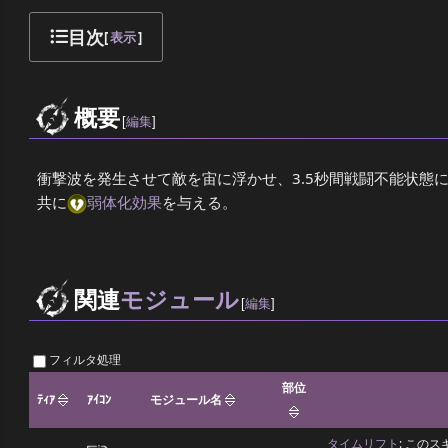
目次
[
表示
]
概要
[
編集
]
衝撃波を発生させて敵を宙に浮かせ、3.5秒間戦闘不能状態
共に
弱体化効果
を与える。
関連
モジュール
[
編集
]
フィルタ処理
部位
ﾃｨｱ
ｱｲｺﾝ
モジュール名
タイムリフト
: この