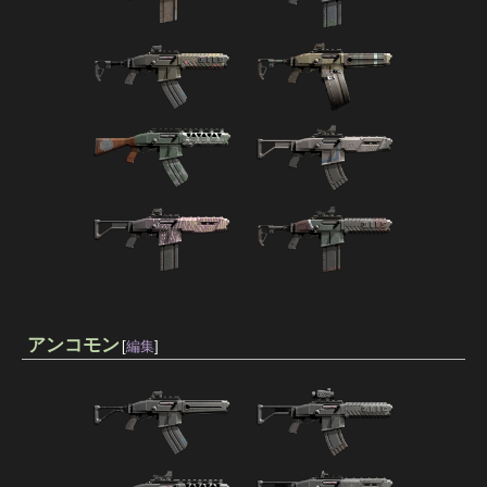
アンコモン
[
編集
]