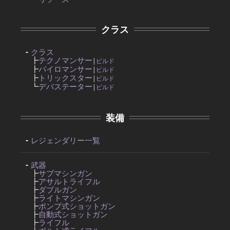
クラス
クラス
┣
テクノマンサー
|
ビルド
┣
パイロマンサー
|
ビルド
┣
トリックスター
|
ビルド
┗
デバステーター
|
ビルド
装備
レジェンダリー一覧
武器
┣
サブマシンガン
┣
アサルトライフル
┣
ダブルガン
┣
ライトマシンガン
┣
ポンプ式ショットガン
┣
自動式ショットガン
┣
ライフル