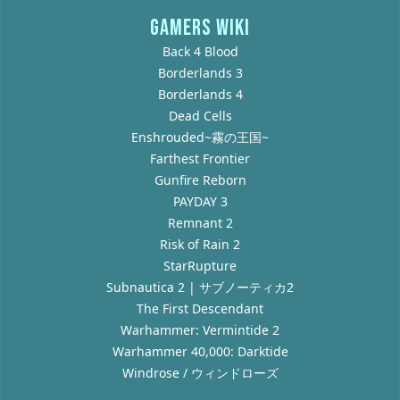
GAMERS WIKI
Back 4 Blood
Borderlands 3
Borderlands 4
Dead Cells
Enshrouded~霧の王国~
Farthest Frontier
Gunfire Reborn
PAYDAY 3
Remnant 2
Risk of Rain 2
StarRupture
Subnautica 2 | サブノーティカ2
The First Descendant
Warhammer: Vermintide 2
Warhammer 40,000: Darktide
Windrose / ウィンドローズ