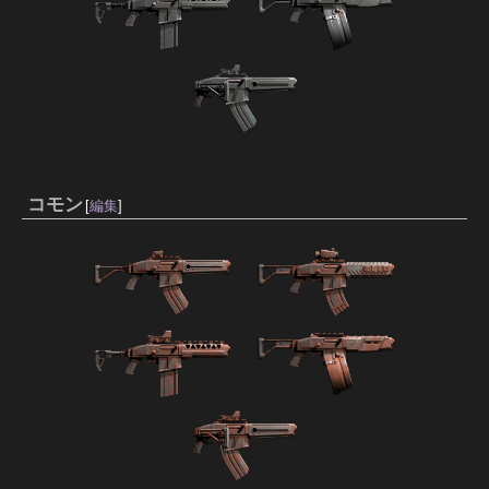
コモン
[
編集
]