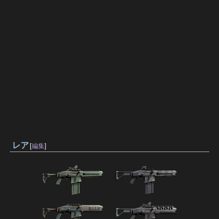
レア
[
編集
]