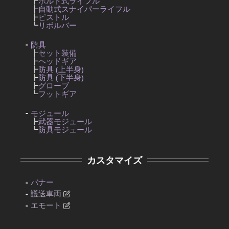
┣
ボルト式ライフル
┣
自動式スナイパーライフル
┣
ピストル
┗
リボルバー
防具
┣
セット装備
┣
ヘッドギア
┣
防具 (上半身)
┣
防具 (下半身)
┣
グローブ
┗
フットギア
モジュール
┣
武器モジュール
┗
防具モジュール
カスタマイズ
バナー
護送車両
エモート