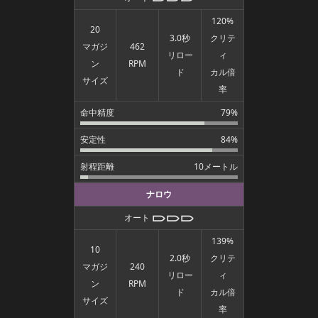
120%
20
3.0秒
クリテ
マガジ
462
リロー
ィ
ン
RPM
ド
カル倍
サイズ
率
命中精度
79%
安定性
84%
射程距離
10メートル
ナロウ
オート
139%
10
2.0秒
クリテ
マガジ
240
リロー
ィ
ン
RPM
ド
カル倍
サイズ
率