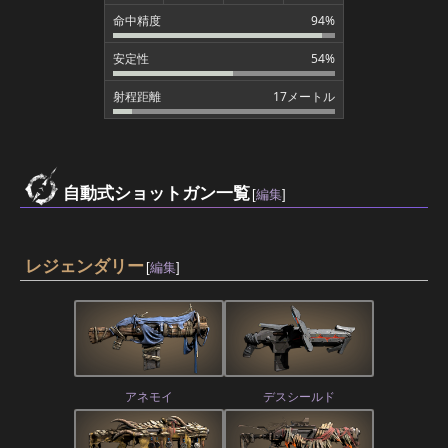
命中精度
94%
安定性
54%
射程距離
17メートル
自動式ショットガン一覧
[
編集
]
レジェンダリー
[
編集
]
アネモイ
デスシールド