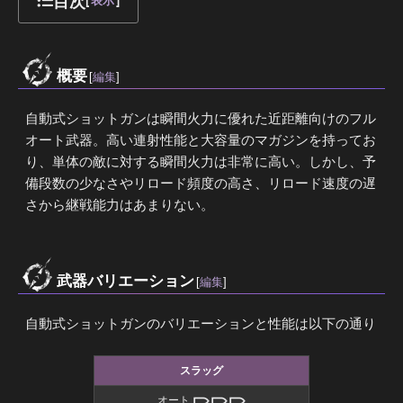
目次
[
表示
]
概要
[
編集
]
自動式ショットガンは瞬間火力に優れた近距離向けのフル
オート武器。高い連射性能と大容量のマガジンを持ってお
り、単体の敵に対する瞬間火力は非常に高い。しかし、予
備段数の少なさやリロード頻度の高さ、リロード速度の遅
さから継戦能力はあまりない。
武器バリエーション
[
編集
]
自動式ショットガンのバリエーションと性能は以下の通り
スラッグ
オート