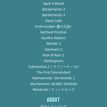
Back 4 Blood
Borderlands 3
Borderlands 4
Dead Cells
Enshrouded~霧の王国~
Farthest Frontier
Gunfire Reborn
PAYDAY 3
Remnant 2
Risk of Rain 2
StarRupture
Subnautica 2 | サブノーティカ2
The First Descendant
Warhammer: Vermintide 2
Warhammer 40,000: Darktide
Windrose / ウィンドローズ
ABOUT
当サイトについて