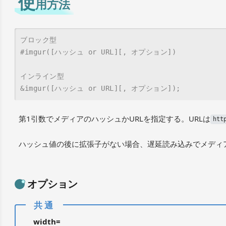
使
用方法
ブロック型

#imgur([ハッシュ or URL][, オプション])

インライン型

&imgur([ハッシュ or URL][, オプション]);
第1引数でメディアのハッシュかURLを指定する。URLは
htt
ハッシュ値の後に拡張子がない場合、遅延読み込みでメディ
オプション
width=