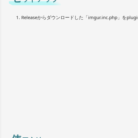
Releaseからダウンロードした「imgur.inc.php」をp