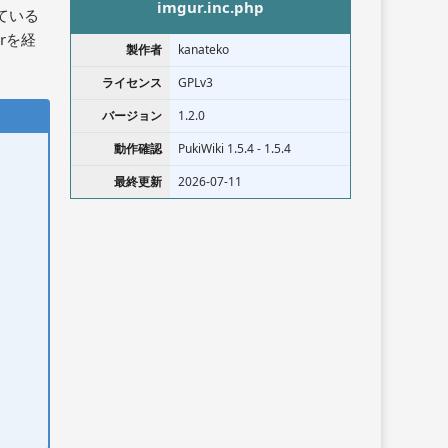
imgur.inc.php
ている
rを経
製作者
kanateko
ライセンス
GPLv3
バージョン
1.2.0
動作確認
PukiWiki 1.5.4 - 1.5.4
最終更新
2026-07-11