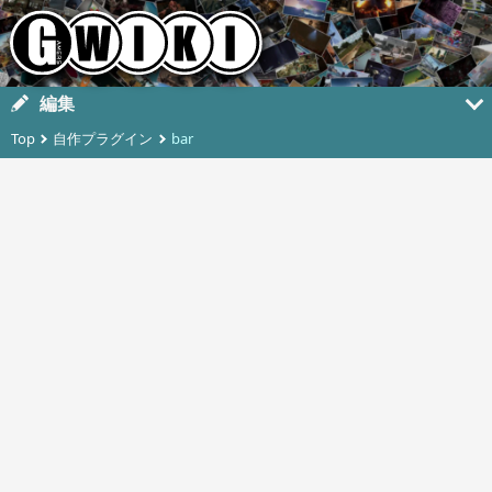
編集
Top
自作プラグイン
bar