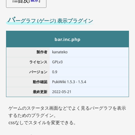
目次
[
表示
]
バ
ーグラフ (ゲージ) 表示プラグイン
bar.inc.php
製作者
kanateko
ライセンス
GPLv3
バージョン
0.9
動作確認
PukiWiki 1.5.3 - 1.5.4
最終更新
2022-05-21
ゲームのステータス画面などでよく見るバーグラフを表示
するためのプラグイン。
cssなしでスタイルを変更できる。