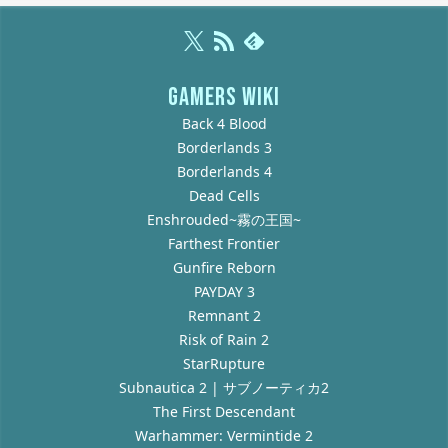
GAMERS WIKI
Back 4 Blood
Borderlands 3
Borderlands 4
Dead Cells
Enshrouded~霧の王国~
Farthest Frontier
Gunfire Reborn
PAYDAY 3
Remnant 2
Risk of Rain 2
StarRupture
Subnautica 2 | サブノーティカ2
The First Descendant
Warhammer: Vermintide 2