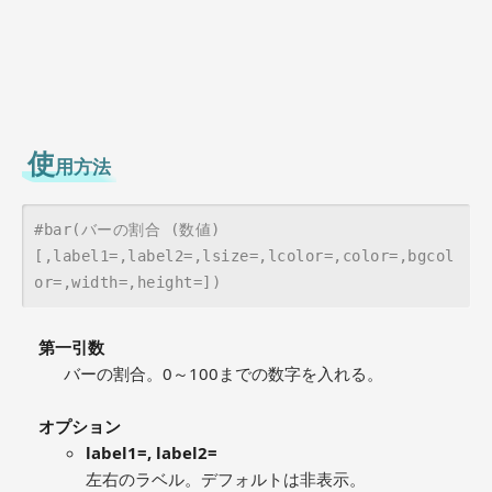
使
用方法
#bar(バーの割合 (数値)
[,label1=,label2=,lsize=,lcolor=,color=,bgcol
or=,width=,height=])
第一引数
バーの割合。0～100までの数字を入れる。
オプション
label1=, label2=
左右のラベル。デフォルトは非表示。