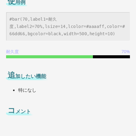
使
用例
#bar(70,label1=耐久
度,label2=70%,lsize=14,lcolor=#aaaaff,color=#
66dd66,bgcolor=black,width=500,height=10)
耐久度
70%
追
加したい機能
特になし
コ
メント