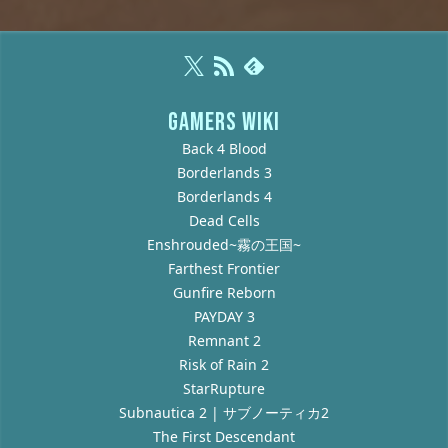
GAMERS WIKI
Back 4 Blood
Borderlands 3
Borderlands 4
Dead Cells
Enshrouded~霧の王国~
Farthest Frontier
Gunfire Reborn
PAYDAY 3
Remnant 2
Risk of Rain 2
StarRupture
Subnautica 2 | サブノーティカ2
The First Descendant