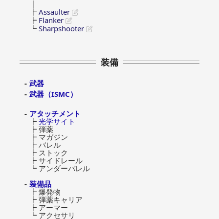
┃
┣
Assaulter
┣
Flanker
┗
Sharpshooter
装備
武器
武器（ISMC）
アタッチメント
┣
光学サイト
┣ 弾薬
┣ マガジン
┣ バレル
┣ ストック
┣ サイドレール
┗ アンダーバレル
装備品
┣ 爆発物
┣ 弾薬キャリア
┣ アーマー
┗ アクセサリ