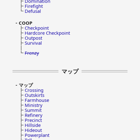
┣
Domination
┣
Firefight
┗
Defusal
COOP
┣
Checkpoint
┣
Hardcore Checkpoint
┣
Outpost
┣
Survival
┃
┗
Frenzy
マップ
マップ
┣
Crossing
┣
Outskirts
┣
Farmhouse
┣
Ministry
┣
Summit
┣
Refinery
┣
Precinct
┣
Hillside
┣
Hideout
┣
Powerplant