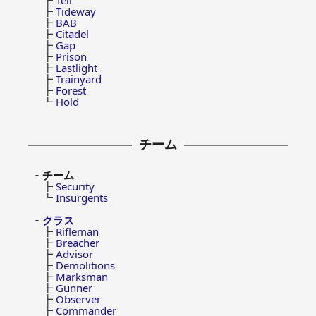
┣
Tell
┣
Tideway
┣
BAB
┣
Citadel
┣
Gap
┣
Prison
┣
Lastlight
┣
Trainyard
┣
Forest
┗
Hold
チーム
チーム
┣
Security
┗
Insurgents
クラス
┣
Rifleman
┣
Breacher
┣
Advisor
┣
Demolitions
┣
Marksman
┣
Gunner
┣
Observer
┣
Commander