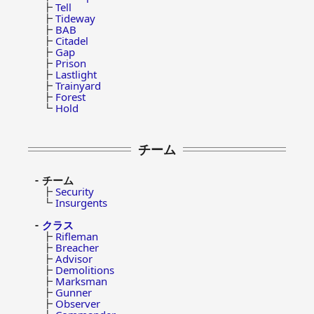
┣
Tell
┣
Tideway
┣
BAB
┣
Citadel
┣
Gap
┣
Prison
┣
Lastlight
┣
Trainyard
┣
Forest
┗
Hold
チーム
チーム
┣
Security
┗
Insurgents
クラス
┣
Rifleman
┣
Breacher
┣
Advisor
┣
Demolitions
┣
Marksman
┣
Gunner
┣
Observer