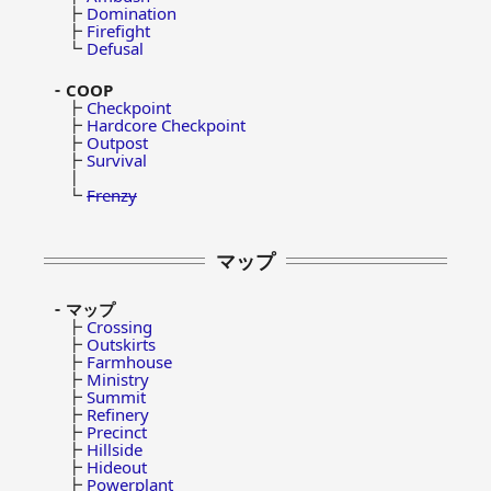
┣
Domination
┣
Firefight
┗
Defusal
COOP
┣
Checkpoint
┣
Hardcore Checkpoint
┣
Outpost
┣
Survival
┃
┗
Frenzy
マップ
マップ
┣
Crossing
┣
Outskirts
┣
Farmhouse
┣
Ministry
┣
Summit
┣
Refinery
┣
Precinct
┣
Hillside
┣
Hideout
┣
Powerplant