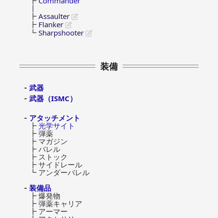
┣
Commander
┃
┣
Assaulter
┣
Flanker
┗
Sharpshooter
装備
武器
武器（ISMC）
アタッチメント
┣
光学サイト
┣ 弾薬
┣ マガジン
┣ バレル
┣ ストック
┣ サイドレール
┗ アンダーバレル
装備品
┣ 爆発物
┣ 弾薬キャリア
┣ アーマー