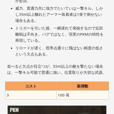
が必須。
威力、貫通力共に強力でたいていは一撃キル。しか
し55m以上離れたアーマー装着者は1発で倒せない
場合もある。
トリガーを引いた後、一瞬遅れて発砲するので近距
離戦は不向き。バグではなく、現実のPKMの特性を
再現している。
リロードが遅く、照準点通りに飛ばない精度の低さ
という欠点もある。
並べると欠点が目立つが、55m以上の敵を撃たない場合
は、一撃キル可能で普通に強い。位置取りが大切な武器。
コスト
装弾数
3
100 発