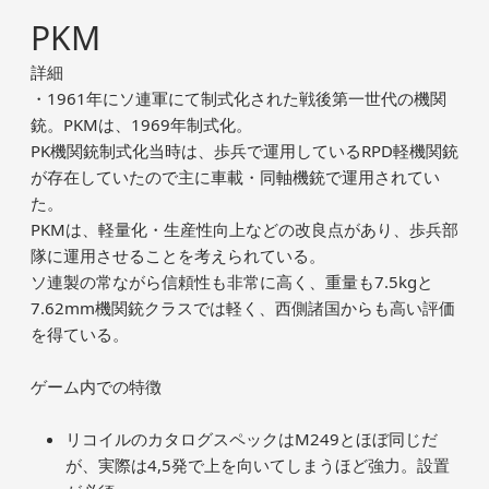
PKM
詳細
・1961年にソ連軍にて制式化された戦後第一世代の機関
銃。PKMは、1969年制式化。
PK機関銃制式化当時は、歩兵で運用しているRPD軽機関銃
が存在していたので主に車載・同軸機銃で運用されてい
た。
PKMは、軽量化・生産性向上などの改良点があり、歩兵部
隊に運用させることを考えられている。
ソ連製の常ながら信頼性も非常に高く、重量も7.5kgと
7.62mm機関銃クラスでは軽く、西側諸国からも高い評価
を得ている。
ゲーム内での特徴
リコイルのカタログスペックはM249とほぼ同じだ
が、実際は4,5発で上を向いてしまうほど強力。設置