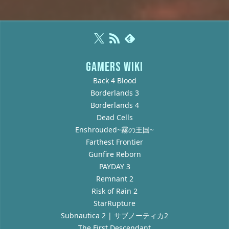
GAMERS WIKI
Back 4 Blood
Borderlands 3
Borderlands 4
Dead Cells
Enshrouded~霧の王国~
Farthest Frontier
Gunfire Reborn
PAYDAY 3
Remnant 2
Risk of Rain 2
StarRupture
Subnautica 2 | サブノーティカ2
The First Descendant