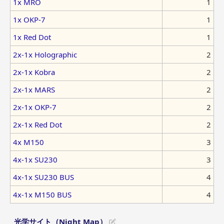
1x MRO
1
1x OKP-7
1
1x Red Dot
1
2x-1x Holographic
2
2x-1x Kobra
2
2x-1x MARS
2
2x-1x OKP-7
2
2x-1x Red Dot
2
4x M150
3
4x-1x SU230
3
4x-1x SU230 BUS
4
4x-1x M150 BUS
4
光学サイト（Night Map）