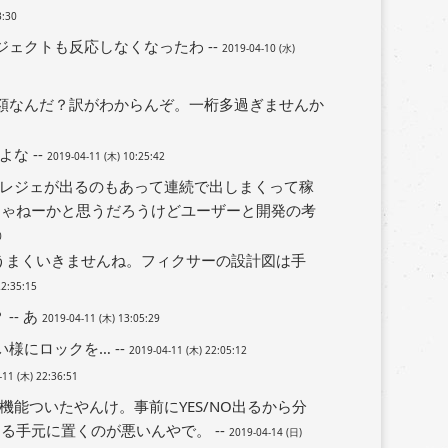
3:30
ブジェクトも反応しなくなったわ --
2019-04-10 (水)
額なんだ？訳がわからんぞ。一桁多過ぎませんか
な --
2019-04-11 (木) 10:25:42
レジェが出るのもあって連続で出しまくって稼
じゃねーかと思うだろうけどユーザーと開発の考
0
うまくいきませんね。フィクサーの設計図は手
22:35:15
-- あ
2019-04-11 (木) 13:05:29
様にロックを… --
2019-04-11 (木) 22:05:12
-11 (木) 22:36:51
能ついたやんけ。事前にYES/NO出るから分
手元に置くのが悪いんやで。 --
2019-04-14 (日)