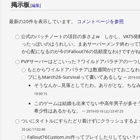
掲示板
[
編集
]
最新の20件を表示しています。
コメントページを参照
公式のパッチノートの項目の多さよw しかし、VATS
ったっぽいのはうれしい。まあサーバーメンテ終わって
か心配になるのが今のFallout76の信頼度なわけですがね。
PVPサーバーはどこいった？ワイルドアパラチアの一つじ
もとからワイルドアパラチアは数週間かけておこなわ
プにもMarch26‐Survivalって書いてあるしな --
2019-03
そうなんか…見落としてたわ。ありがとな。ちなみに
19:00:15
このゲームは結婚も出来てない中高年男子が多そ
希少性はあるかもな。 --
2019-03-16 (土) 23:47:25
ついにタイトルにすらたどり着けずにクラッシュするようにな
20 (水) 17:02:40
Fallout76Custom.ini作ってプレイしたりして