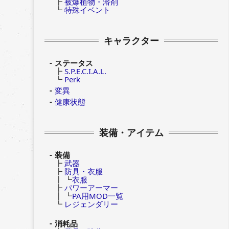
┣
被爆植物・溶剤
┗
特殊イベント
キャラクター
ステータス
┣
S.P.E.C.I.A.L.
┗
Perk
変異
健康状態
装備・アイテム
装備
┣
武器
┣
防具・衣服
┃ ┗
衣服
┣
パワーアーマー
┃ ┗
PA用MOD一覧
┗
レジェンダリー
消耗品