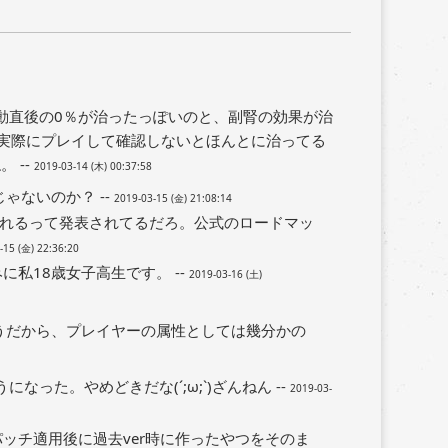
発動直後の0％が治ったっぽいのと、副腎の効果が治
実際にプレイして確認しないとほんとに治ってる
 --
2019-03-14 (木) 00:37:58
ゃないのか？ --
2019-03-15 (金) 21:08:14
れるって発表されてるだろ。公式のロードマッ
-15 (金) 22:36:20
私18歳女子高生です。 --
2019-03-16 (土)
うだから、プレイヤーの属性としては幾分かの
った。やめどきだな(´;ω;`)ざんねん --
2019-03-
ない？パッチ適用後に過去ver時に作ったやつをそのま