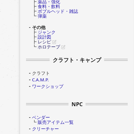
┣
薬品・強化
┣
食料・飲料
┣
ボブルヘッド・雑誌
┗
弾薬
その他
┣
ジャンク
┣
設計図
┣
レシピ
┗
ホロテープ
クラフト・キャンプ
クラフト
C.A.M.P.
ワークショップ
NPC
ベンダー
┗
販売アイテム一覧
クリーチャー