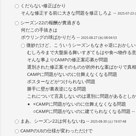
くだらない修正ばかり
そんな修正する前に大きな問題を修正しろよ --
2025-07-23 
シーズン22の報酬が糞過ぎる
何だこの手抜きは
ボウリングの球ばかりだろ --
2025-08-27 (水) 08:04:53
微妙だけど、こういうシーズンもなきゃ逆におかしい
むしろ今まで大盤振る舞いすぎてもはや食べ物作る
そんな事よりCAMPの修正案応募が問題
選別された修正案そのものが的外れな案ばかりで真
CAMPに問題がないのに仕舞えなくなる問題
ポスターなどがつけられない問題
勝手に壁が裏表逆になる問題
これについて言及しないのは選別に問題があるとしか思
×CAMPに問題がないのに仕舞えなくなる問題
○CAMPに問題がないのに建てられなくなる問題 --
まあ、シーズン22は何もないね --
2025-08-30 (土) 19:07:48
CAMPのUIの仕様が変わっただけで