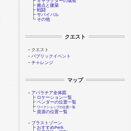
┣
キャラクターの成長
┣
拠点と建築
┣
戦闘
┣
サバイバル
┗
その他
クエスト
クエスト
パブリックイベント
チャレンジ
マップ
アパラチア全体図
┣
ロケーション一覧
┣
ベンダーの位置一覧
┣
ワークショップの位置一覧
┗
資源の位置一覧
ブラストゾーン
┣
おすすめPerk