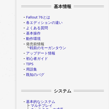
基本情報
Fallout 76とは
各エディションの違い
よくある質問
基本操作
動作環境
発売前情報
┗
戦前のモーガンタウン
アップデート情報
初心者ガイド
TIPS
用語集
既知のバグ
システム
基本的なシステム
┣
マルチプレイ