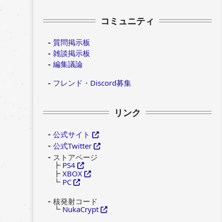
コミュニティ
質問掲示板
雑談掲示板
編集議論
フレンド・Discord募集
リンク
公式サイト
公式Twitter
ストアページ
┣
PS4
┣
XBOX
┗
PC
核発射コード
┗
NukaCrypt