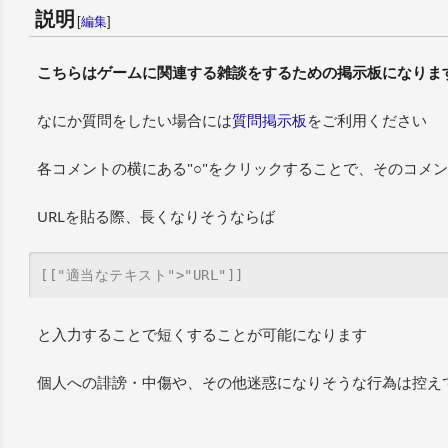
説明
[
編集
]
こちらはゲームに関連する雑談をするための掲示板になりま
なにか質問をしたい場合には
質問掲示板
をご利用ください
各コメントの横にある"○"をクリックすることで、そのコメ
URLを貼る際、長くなりそうならば
[["適当なテキスト">"URL"]]
と入力することで短くすることが可能になります
個人への誹謗・中傷や、その他迷惑になりそうな行為は控え