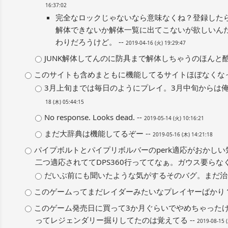
16:37:02
完全なロックじゃないなら意味なくね？登録した
解体できないか解体一覧に出てこないが欲しいん
わりだろうけど。 --
2019-04-16 (火) 19:29:47
JUNK解体してんのに防具まで解体しちゃうのほんと酷い
このサイトも含めまともに機能してるサイトほぼなくなっ
3月上旬までは毎日のようにプレイ。3月中旬からは俺
18 (木) 05:44:15
No response. Looks dead. --
2019-05-14 (火) 10:16:21
まだ大辞典は機能してるぞー --
2019-05-16 (木) 14:21:18
パイプボルトとパイプリボルバーのperk適応がおかし
二つ適応されててDPS360行っててなぁ。ガウス要らなくな
だいぶ前にも聞いたような気がするそのバグ。まだ治って
このゲームってまだレイダーみたいなプレイヤーばかり？
このゲーム発売日に買って3か月ぐらいでやめちゃった
ってレジェンダリー掘りしてたのは覚えてる --
2019-08-15 