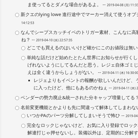
ま使ってるとダメな場合があるよ。 --
2019-04-08 (月) 11:3
新クエのlying lowe 進行途中でマーカー消えて使うオ
14:12:53
なんでシープスカッチイベのトリガー素材、こんなに高
ね？ --
2019-04-10 (水) 22:57:35
どこでも買えるのはいいけど確かにこのお値段は無いよ
単純な話だけど始めたとたん世界にお知らせが行くし
げれないようにしてるんだと思う。レジェ自体ゴミ
えは全く違うからしょうがない。 --
2019-04-11 (木) 16:30:0
レジェよりもイベントの報酬が欲しいんだけど、
に入ったけど、他にもあるのかねぇ --
2019-04-11 (木) 
ベンダーの勢力廃止&統一された分キャップ増量してる？ 
名前変更機能とかよりも先に間違って解体してしまわない
いつかPAのパーツ分解してしまいそうで怖ひ --
2019-04
完全なロックじゃないけど、お気に入り登録でロック機
解連打じゃ押せないし。装備以外は、定期的に分解する