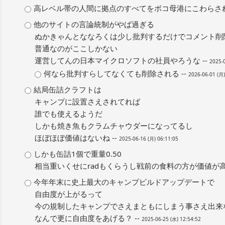
高レベル帯の人間に拠点のすべてをボコ母港にこわらされた
他のサイトの言論統制がやば過ぎる
ぬかきゃんとななろくは少し批判するだけでコメント削
普通なのがここしかない
運営してんの日本マイクロソフトの社員やろうな --
2025-0
何なら批判すらしてなくても削除される --
2026-06-01 (月)
結局缶詰クラフトは
キャンプに設置さえされてれば
誰でも使えるようだ
しかも焼き魚もクラムチャウダーになってるし
ほぼほぼ価値はないね --
2025-06-16 (月) 06:11:05
しかも缶詰1個で重量0.50
相当重いくせにradもくらうし戦前の食料の方が価値が高い
今年年末に史上最大のキャンプビルドアップデートで
自由度が上がるって
今の規制したキャンプでさえまともにしまう事さえ出来
なんで更に自由度をあげる？ --
2025-06-25 (水) 12:54:52