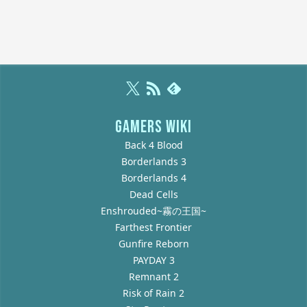
GAMERS WIKI
Back 4 Blood
Borderlands 3
Borderlands 4
Dead Cells
Enshrouded~霧の王国~
Farthest Frontier
Gunfire Reborn
PAYDAY 3
Remnant 2
Risk of Rain 2