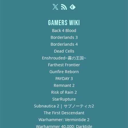
GAMERS WIKI
Back 4 Blood
Borderlands 3
Borderlands 4
Dead Cells
Enshrouded~霧の王国~
Farthest Frontier
Gunfire Reborn
PAYDAY 3
Remnant 2
Risk of Rain 2
StarRupture
Subnautica 2 | サブノーティカ2
The First Descendant
Warhammer: Vermintide 2
Warhammer 40,000: Darktide