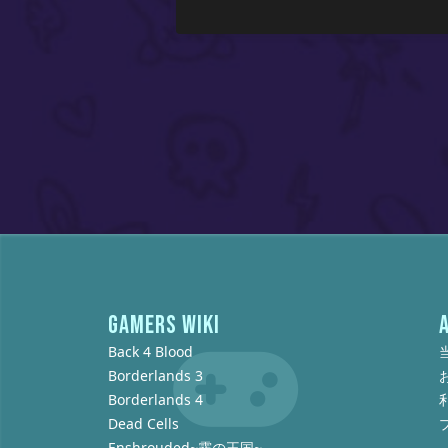
GAMERS WIKI
Back 4 Blood
Borderlands 3
Borderlands 4
Dead Cells
Enshrouded~霧の王国~