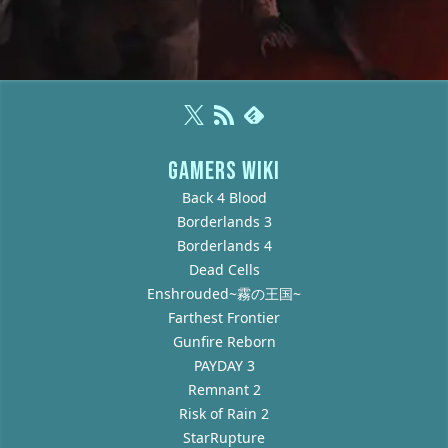
GAMERS WIKI
Back 4 Blood
Borderlands 3
Borderlands 4
Dead Cells
Enshrouded~霧の王国~
Farthest Frontier
Gunfire Reborn
PAYDAY 3
Remnant 2
Risk of Rain 2
StarRupture