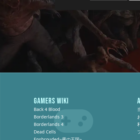
GAMERS WIKI
Back 4 Blood
Borderlands 3
Borderlands 4
Dead Cells
Enshrouded~霧の王国~