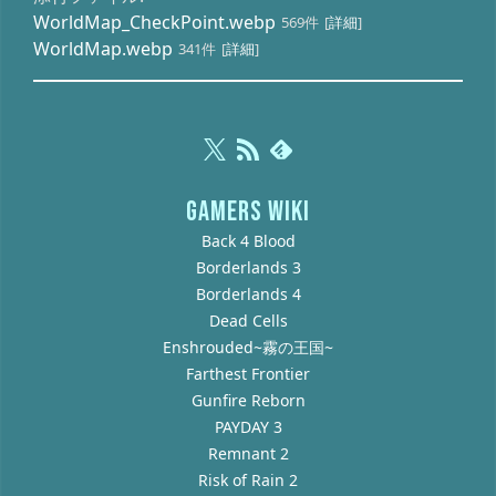
WorldMap_CheckPoint.webp
569件
[
詳細
]
WorldMap.webp
341件
[
詳細
]
GAMERS WIKI
Back 4 Blood
Borderlands 3
Borderlands 4
Dead Cells
Enshrouded~霧の王国~
Farthest Frontier
Gunfire Reborn
PAYDAY 3
Remnant 2
Risk of Rain 2