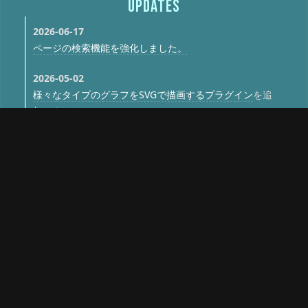
UPDATES
2026-06-17
ページの検索機能を強化しました。
2026-05-02
様々なタイプのグラフをSVGで描画するプラグイン
を追
加しました。
2026-04-02
refプラグインの機能を拡張しました
。
全ての更新を見る
© 2026 GAMERS Wiki
当サイトに掲載されている文章、画像およびその他全ての内容に関し
て、無断転載や複製を固く禁止します。