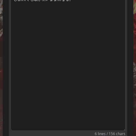
6 lines / 156 chars