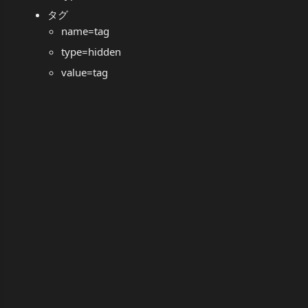
タグ
name=tag
type=hidden
value=tag