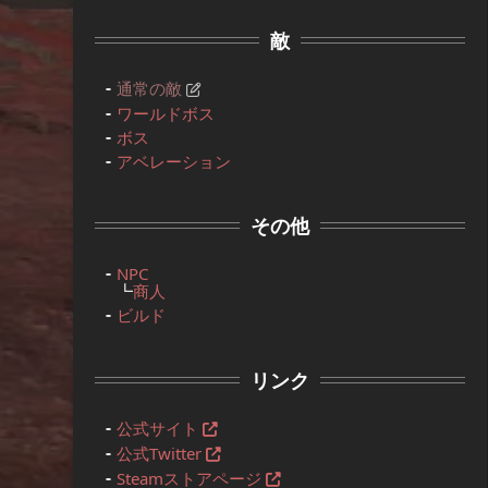
敵
通常の敵
ワールドボス
ボス
アベレーション
その他
NPC
┗
商人
ビルド
リンク
公式サイト
公式Twitter
Steamストアページ