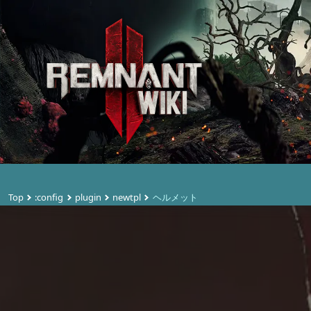
Top
:config
plugin
newtpl
ヘルメット