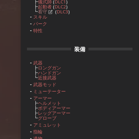
┣
儀式師
(
DLC1
)
┣
起動者
(
DLC2
)
┗
看守
(
DLC3
)
スキル
パーク
特性
装備
武器
┣
ロングガン
┣
ハンドガン
┗
近接武器
武器モッド
ミューテーター
アーマー
┣
ヘルメット
┣
ボディアーマー
┣
レッグアーマー
┗
グローブ
アミュレット
指輪
遺物