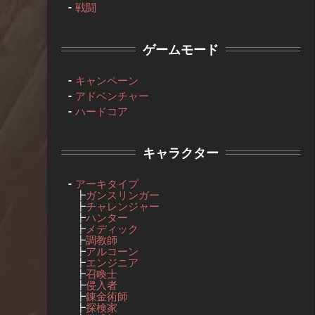
戦闘
ゲームモード
キャンペーン
アドベンチャー
ハードコア
キャラクター
アーキタイプ
┣
ガンスリンガー
┣
チャレンジャー
┣
ハンター
┣
メディック
┣
調教師
┣
アルコーン
┣
エンジニア
┣
召喚士
┣
侵入者
┣
錬金術師
┣
探検家