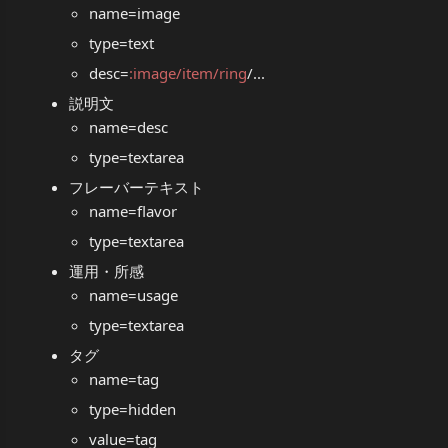
name=image
type=text
desc=
:image/item/ring
/...
説明文
name=desc
type=textarea
フレーバーテキスト
name=flavor
type=textarea
運用・所感
name=usage
type=textarea
タグ
name=tag
type=hidden
value=tag