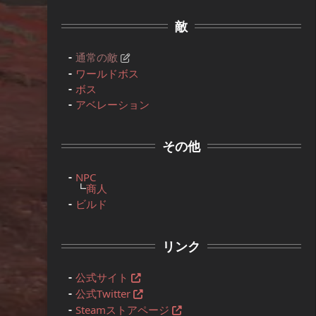
敵
通常の敵
ワールドボス
ボス
アベレーション
その他
NPC
┗
商人
ビルド
リンク
公式サイト
公式Twitter
Steamストアページ