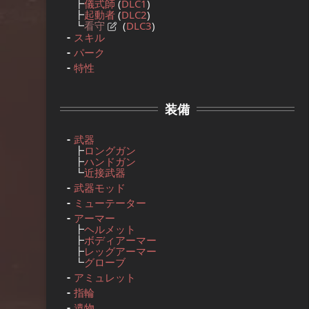
┣
儀式師
(
DLC1
)
┣
起動者
(
DLC2
)
┗
看守
(
DLC3
)
スキル
パーク
特性
装備
武器
┣
ロングガン
┣
ハンドガン
┗
近接武器
武器モッド
ミューテーター
アーマー
┣
ヘルメット
┣
ボディアーマー
┣
レッグアーマー
┗
グローブ
アミュレット
指輪
遺物