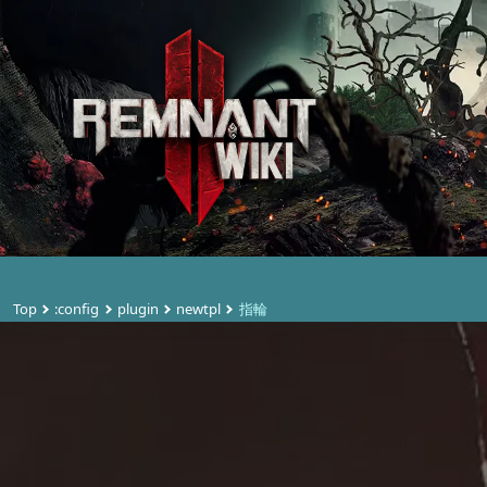
Top
:config
plugin
newtpl
指輪