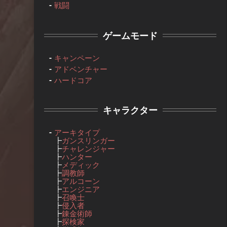
戦闘
ゲームモード
キャンペーン
アドベンチャー
ハードコア
キャラクター
アーキタイプ
┣
ガンスリンガー
┣
チャレンジャー
┣
ハンター
┣
メディック
┣
調教師
┣
アルコーン
┣
エンジニア
┣
召喚士
┣
侵入者
┣
錬金術師
┣
探検家