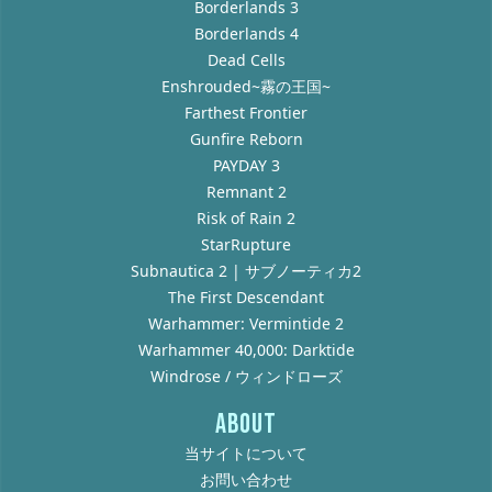
Borderlands 3
Borderlands 4
Dead Cells
Enshrouded~霧の王国~
Farthest Frontier
Gunfire Reborn
PAYDAY 3
Remnant 2
Risk of Rain 2
StarRupture
Subnautica 2 | サブノーティカ2
The First Descendant
Warhammer: Vermintide 2
Warhammer 40,000: Darktide
Windrose / ウィンドローズ
ABOUT
当サイトについて
お問い合わせ