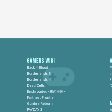
GAMERS WIKI
Back 4 Blood
Borderlands 3
Borderlands 4
Dead Cells
Enshrouded~霧の王国~
Farthest Frontier
Gunfire Reborn
PAYDAY 3
練