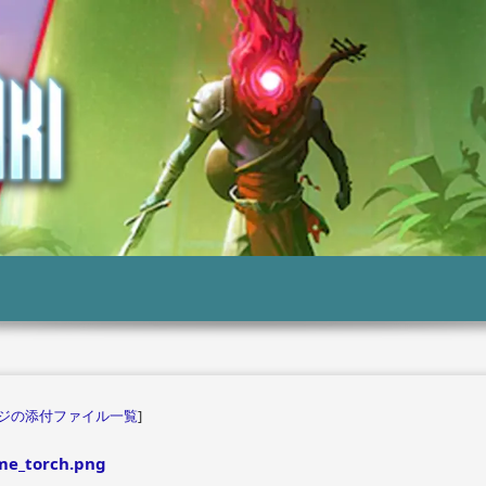
ジの添付ファイル一覧
]
me_torch.png