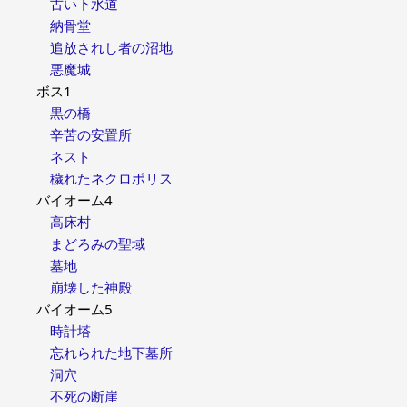
古い下水道
納骨堂
追放されし者の沼地
悪魔城
ボス1
黒の橋
辛苦の安置所
ネスト
穢れたネクロポリス
バイオーム4
高床村
まどろみの聖域
墓地
崩壊した神殿
バイオーム5
時計塔
忘れられた地下墓所
洞穴
不死の断崖