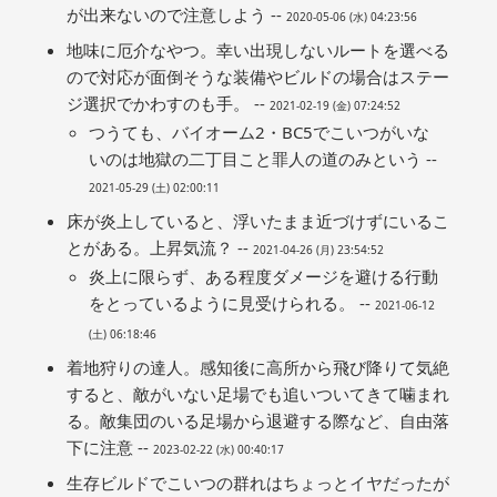
が出来ないので注意しよう --
2020-05-06 (水) 04:23:56
地味に厄介なやつ。幸い出現しないルートを選べる
ので対応が面倒そうな装備やビルドの場合はステー
ジ選択でかわすのも手。 --
2021-02-19 (金) 07:24:52
つうても、バイオーム2・BC5でこいつがいな
いのは地獄の二丁目こと罪人の道のみという --
2021-05-29 (土) 02:00:11
床が炎上していると、浮いたまま近づけずにいるこ
とがある。上昇気流？ --
2021-04-26 (月) 23:54:52
炎上に限らず、ある程度ダメージを避ける行動
をとっているように見受けられる。 --
2021-06-12
(土) 06:18:46
着地狩りの達人。感知後に高所から飛び降りて気絶
すると、敵がいない足場でも追いついてきて噛まれ
る。敵集団のいる足場から退避する際など、自由落
下に注意 --
2023-02-22 (水) 00:40:17
生存ビルドでこいつの群れはちょっとイヤだったが