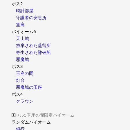
ボス2
時計部屋
守護者の安息所
霊廟
バイオーム6
天上城
放棄された蒸留所
寄生された難破船
悪魔城
ボス3
玉座の間
灯台
悪魔城の玉座
ボス4
クラウン
セル5玉座の間限定バイオーム

ランダムバイオーム
銀行