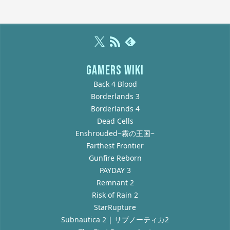
GAMERS WIKI
Back 4 Blood
Borderlands 3
Borderlands 4
Dead Cells
Enshrouded~霧の王国~
Farthest Frontier
Gunfire Reborn
PAYDAY 3
Remnant 2
Risk of Rain 2
StarRupture
Subnautica 2 | サブノーティカ2