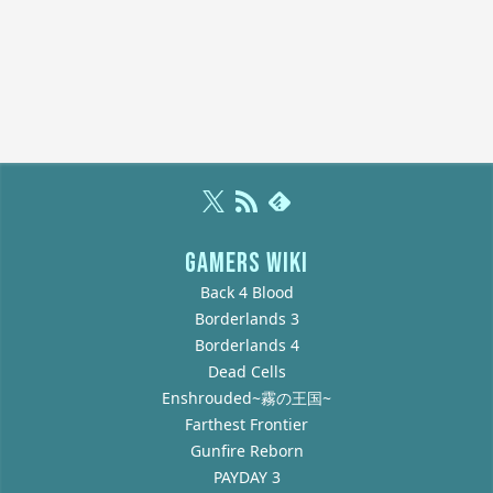
GAMERS WIKI
Back 4 Blood
Borderlands 3
Borderlands 4
Dead Cells
Enshrouded~霧の王国~
Farthest Frontier
Gunfire Reborn
PAYDAY 3