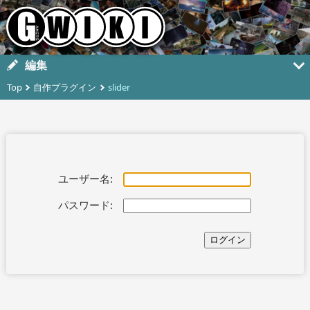
編集
Top
自作プラグイン
slider
ユーザー名:
パスワード: