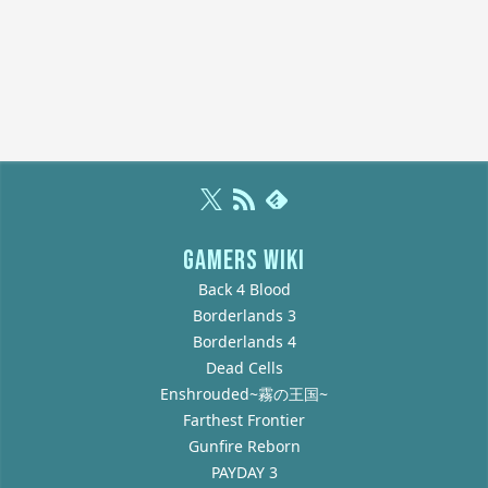
GAMERS WIKI
Back 4 Blood
Borderlands 3
Borderlands 4
Dead Cells
Enshrouded~霧の王国~
Farthest Frontier
Gunfire Reborn
PAYDAY 3